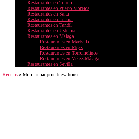
Restaurantes en Tulum
Restaurantes en Puerto Morelos
Restaurantes en Salta
Restaurantes en Tilcara
Restaurantes en Tandil
Restaurantes en Ushuaia
Restaurantes en Málaga
Restaurantes en Marbella
Restaurantes en Mijas
Restaurantes en Torremolinos
Restaurantes en Vélez-Málaga
Restaurantes en Sevilla
Recetas
»
Moreno bar pool brew house