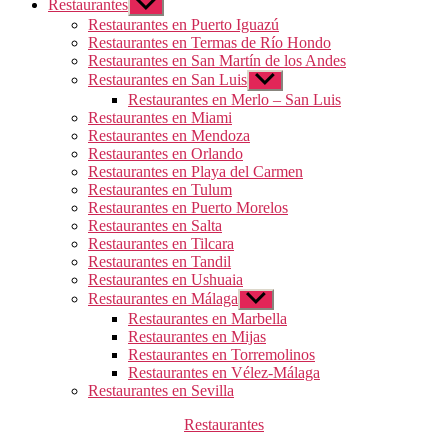
Restaurantes
Mostrar
el
Restaurantes en Puerto Iguazú
submenú
Restaurantes en Termas de Río Hondo
Restaurantes en San Martín de los Andes
Restaurantes en San Luis
Mostrar
el
Restaurantes en Merlo – San Luis
submenú
Restaurantes en Miami
Restaurantes en Mendoza
Restaurantes en Orlando
Restaurantes en Playa del Carmen
Restaurantes en Tulum
Restaurantes en Puerto Morelos
Restaurantes en Salta
Restaurantes en Tilcara
Restaurantes en Tandil
Restaurantes en Ushuaia
Restaurantes en Málaga
Mostrar
el
Restaurantes en Marbella
submenú
Restaurantes en Mijas
Restaurantes en Torremolinos
Restaurantes en Vélez-Málaga
Restaurantes en Sevilla
Categorías
Restaurantes