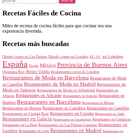
Recetas Fáciles de Cocina
Miles de recetas de cocina fáciles para que cocinar sea una
experiencia divertida.
Recetas más buscadas
en Londres
Dónde comer en Londres
Dónde comer en Las Palmas
EE. UU.
España
Provincia de Buenos Aires
México
Florida
Reino Unido
Quintana Roo
Restaurantes cerca de Londres
Restaurantes de Moda en Barcelona
Restaurantes de Moda
Restaurantes de Moda en Madrid
Restaurantes de
en Castellón
Moda en Valencia
Restaurantes de Moda en Valladolid
Restaurantes en
Restaurantes en Alicante
Restaurantes en
Albacete
Restaurantes en Asturias
Restaurantes en Barcelona
Badajoz
Restaurantes en Bizkaia
Restaurantes en Burgos
Restaurantes en Cantabria
Restaurantes en Castellón
Restaurantes en Coruña
Restaurantes en Ciudad Real
Restaurantes en Cádiz
Restaurantes en Galicia
Restaurantes en Guipúzcoa
Restaurantes en Guadalajara
Restaurantes en
Restaurantes en Las Palmas Canarias
Restaurantes en La Rioja
Restaurantes en Madrid
Londres
Restaurantes en Lugo
Restaurantes en