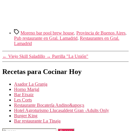
Etiquetas
Moreno bar pool brew house
,
Provincia de Buenos Aires
,
Pub restaurante en Gral. Lamadrid
,
Restaurantes en Gral.
Lamadrid
←
Viejo Skill Saladillo
→
Parrilla "La Unión"
Recetas para Cocinar Hoy
Asador La Granja
Horno Marjal
Bar Etxaiz
Les Corts
Restaurante Bocatería Andino&apos;s
Hotel Agroturismo Llucasaldent Gran -Adults Only
Burger King
Bar restaurante La Tinaja
Buscar: