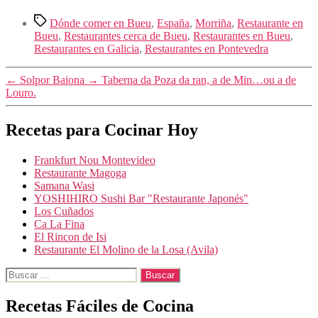
Etiquetas
Dónde comer en Bueu
,
España
,
Morriña
,
Restaurante en
Bueu
,
Restaurantes cerca de Bueu
,
Restaurantes en Bueu
,
Restaurantes en Galicia
,
Restaurantes en Pontevedra
←
Solpor Baiona
→
Taberna da Poza da ran, a de Min…ou a de
Louro.
Recetas para Cocinar Hoy
Frankfurt Nou Montevideo
Restaurante Magoga
Samana Wasi
YOSHIHIRO Sushi Bar "Restaurante Japonés"
Los Cuñados
Ca La Fina
El Rincon de Isi
Restaurante El Molino de la Losa (Avila)
Buscar:
Recetas Fáciles de Cocina