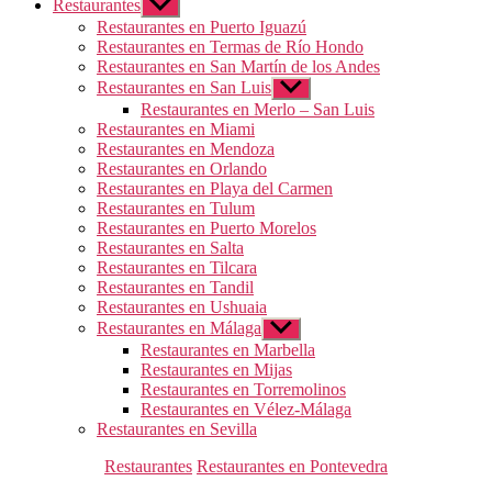
Restaurantes
Mostrar
el
Restaurantes en Puerto Iguazú
submenú
Restaurantes en Termas de Río Hondo
Restaurantes en San Martín de los Andes
Restaurantes en San Luis
Mostrar
el
Restaurantes en Merlo – San Luis
submenú
Restaurantes en Miami
Restaurantes en Mendoza
Restaurantes en Orlando
Restaurantes en Playa del Carmen
Restaurantes en Tulum
Restaurantes en Puerto Morelos
Restaurantes en Salta
Restaurantes en Tilcara
Restaurantes en Tandil
Restaurantes en Ushuaia
Restaurantes en Málaga
Mostrar
el
Restaurantes en Marbella
submenú
Restaurantes en Mijas
Restaurantes en Torremolinos
Restaurantes en Vélez-Málaga
Restaurantes en Sevilla
Categorías
Restaurantes
Restaurantes en Pontevedra