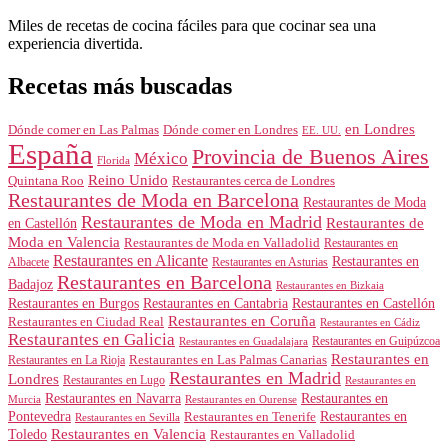
Miles de recetas de cocina fáciles para que cocinar sea una
experiencia divertida.
Recetas más buscadas
en Londres
Dónde comer en Londres
Dónde comer en Las Palmas
EE. UU.
España
Provincia de Buenos Aires
México
Florida
Reino Unido
Quintana Roo
Restaurantes cerca de Londres
Restaurantes de Moda en Barcelona
Restaurantes de Moda
Restaurantes de Moda en Madrid
Restaurantes de
en Castellón
Moda en Valencia
Restaurantes de Moda en Valladolid
Restaurantes en
Restaurantes en Alicante
Restaurantes en
Albacete
Restaurantes en Asturias
Restaurantes en Barcelona
Badajoz
Restaurantes en Bizkaia
Restaurantes en Burgos
Restaurantes en Cantabria
Restaurantes en Castellón
Restaurantes en Coruña
Restaurantes en Ciudad Real
Restaurantes en Cádiz
Restaurantes en Galicia
Restaurantes en Guipúzcoa
Restaurantes en Guadalajara
Restaurantes en
Restaurantes en Las Palmas Canarias
Restaurantes en La Rioja
Restaurantes en Madrid
Londres
Restaurantes en Lugo
Restaurantes en
Restaurantes en Navarra
Restaurantes en
Murcia
Restaurantes en Ourense
Restaurantes en
Pontevedra
Restaurantes en Tenerife
Restaurantes en Sevilla
Toledo
Restaurantes en Valencia
Restaurantes en Valladolid