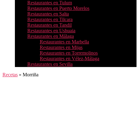
Restaurantes en Tulum
Restaurantes en Puerto Morelos
Restaurantes en Salta
Restaurantes en Tilcara
Restaurantes en Tandil
Restaurantes en Ushuaia
Restaurantes en Málaga
Restaurantes en Marbella
Restaurantes en Mijas
Restaurantes en Torremolinos
Restaurantes en Vélez-Málaga
Restaurantes en Sevilla
Recetas
»
Morriña