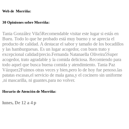
Web de Morriña:
30 Opiniones sobre Morriña:
Tania González Vila
5
Recomendable visitar este lugar si estás en
Bueu. Todo lo que he probado está muy bueno y se aprecia el
producto de calidad. A destacar el sabor y tamaño de los bocadillos
y las hamburguesas. Es un lugar acogedor, con buen trato y
excepcional calidad/precio.
Fernanda Natanaella Oliveira
5
Super
acogedor, trato agradable y la comida deliciosa. Recomiendo para
todo aquel que busca buena comida y atendimiento.
Tania Paz
Vázquez
2
Fuimos otras veces y bien,pero lo de hoy fue penoso.las
patatas escasas,el servicio de mala gana,y el cocinero sin uniforme
,ni mascarilla, ni guantes.para no volver.
Horario de Atención de Morriña:
lunes, De 12 a 4 p