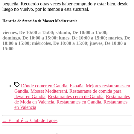
pequeña. Recuerdo otras veces haber comprado y estar bien, desde
luego no vuelvo, por lo menos a esta sucursal.
Horario de Atención de Mosset Mediterrani:
viernes, De 10:00 a 15:00; sábado, De 10:00 a 15:00;
domingo, De 10:00 a 15:00; lunes, De 10:00 a 15:00; martes, De
10:00 a 15:00; miércoles, De 10:00 a 15:00; jueves, De 10:00 a
15:00
Etiquetas
Dónde comer en Gandía
,
España
,
Mejores restaurantes en
Gandía
,
Mosset Mediterrani
,
Restaurante de comida para
llevar en Gandía
,
Restaurantes cerca de Gandía
,
Restaurantes
de Moda en Valencia
,
Restaurantes en Gandía
,
Restaurantes
en Valencia
←
El Jufré
→
Club de Tapes