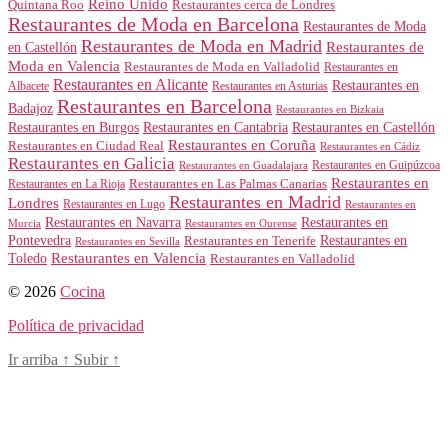
Reino Unido
Quintana Roo
Restaurantes cerca de Londres
Restaurantes de Moda en Barcelona
Restaurantes de Moda
Restaurantes de Moda en Madrid
Restaurantes de
en Castellón
Moda en Valencia
Restaurantes de Moda en Valladolid
Restaurantes en
Restaurantes en Alicante
Restaurantes en
Albacete
Restaurantes en Asturias
Restaurantes en Barcelona
Badajoz
Restaurantes en Bizkaia
Restaurantes en Burgos
Restaurantes en Cantabria
Restaurantes en Castellón
Restaurantes en Coruña
Restaurantes en Ciudad Real
Restaurantes en Cádiz
Restaurantes en Galicia
Restaurantes en Guipúzcoa
Restaurantes en Guadalajara
Restaurantes en
Restaurantes en Las Palmas Canarias
Restaurantes en La Rioja
Restaurantes en Madrid
Londres
Restaurantes en Lugo
Restaurantes en
Restaurantes en Navarra
Restaurantes en
Murcia
Restaurantes en Ourense
Restaurantes en
Pontevedra
Restaurantes en Tenerife
Restaurantes en Sevilla
Toledo
Restaurantes en Valencia
Restaurantes en Valladolid
© 2026
Cocina
Política de privacidad
Ir arriba
↑
Subir
↑