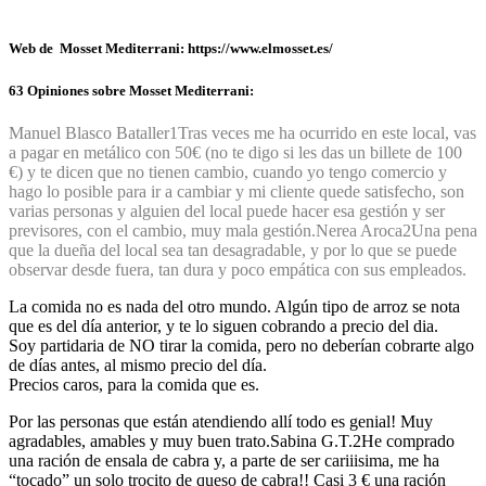
Web de Mosset Mediterrani: https://www.elmosset.es/
63 Opiniones sobre Mosset Mediterrani:
Manuel Blasco Bataller
1
Tras veces me ha ocurrido en este local, vas
a pagar en metálico con 50€ (no te digo si les das un billete de 100
€) y te dicen que no tienen cambio, cuando yo tengo comercio y
hago lo posible para ir a cambiar y mi cliente quede satisfecho, son
varias personas y alguien del local puede hacer esa gestión y ser
previsores, con el cambio, muy mala gestión.
Nerea Aroca
2
Una pena
que la dueña del local sea tan desagradable, y por lo que se puede
observar desde fuera, tan dura y poco empática con sus empleados.
La comida no es nada del otro mundo. Algún tipo de arroz se nota
que es del día anterior, y te lo siguen cobrando a precio del dia.
Soy partidaria de NO tirar la comida, pero no deberían cobrarte algo
de días antes, al mismo precio del día.
Precios caros, para la comida que es.
Por las personas que están atendiendo allí todo es genial! Muy
agradables, amables y muy buen trato.
Sabina G.T.
2
He comprado
una ración de ensala de cabra y, a parte de ser cariiisima, me ha
“tocado” un solo trocito de queso de cabra!! Casi 3 € una ración