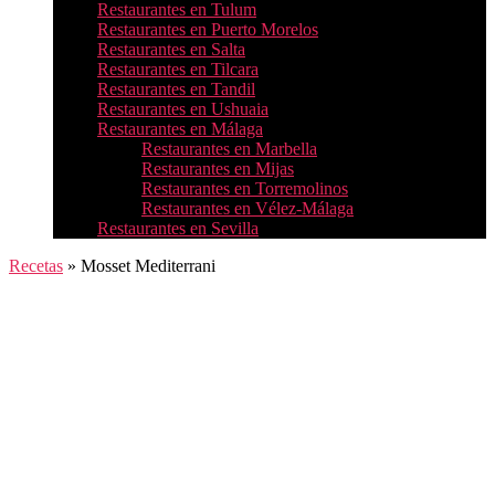
Restaurantes en Tulum
Restaurantes en Puerto Morelos
Restaurantes en Salta
Restaurantes en Tilcara
Restaurantes en Tandil
Restaurantes en Ushuaia
Restaurantes en Málaga
Restaurantes en Marbella
Restaurantes en Mijas
Restaurantes en Torremolinos
Restaurantes en Vélez-Málaga
Restaurantes en Sevilla
Recetas
»
Mosset Mediterrani