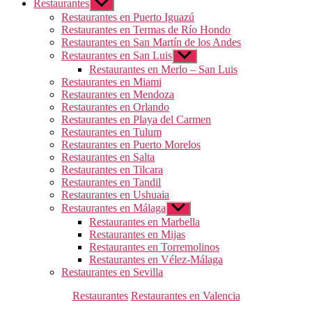
Restaurantes
Mostrar
el
Restaurantes en Puerto Iguazú
submenú
Restaurantes en Termas de Río Hondo
Restaurantes en San Martín de los Andes
Restaurantes en San Luis
Mostrar
el
Restaurantes en Merlo – San Luis
submenú
Restaurantes en Miami
Restaurantes en Mendoza
Restaurantes en Orlando
Restaurantes en Playa del Carmen
Restaurantes en Tulum
Restaurantes en Puerto Morelos
Restaurantes en Salta
Restaurantes en Tilcara
Restaurantes en Tandil
Restaurantes en Ushuaia
Restaurantes en Málaga
Mostrar
el
Restaurantes en Marbella
submenú
Restaurantes en Mijas
Restaurantes en Torremolinos
Restaurantes en Vélez-Málaga
Restaurantes en Sevilla
Categorías
Restaurantes
Restaurantes en Valencia