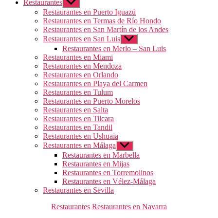
Restaurantes
Mostrar
el
Restaurantes en Puerto Iguazú
submenú
Restaurantes en Termas de Río Hondo
Restaurantes en San Martín de los Andes
Restaurantes en San Luis
Mostrar
el
Restaurantes en Merlo – San Luis
submenú
Restaurantes en Miami
Restaurantes en Mendoza
Restaurantes en Orlando
Restaurantes en Playa del Carmen
Restaurantes en Tulum
Restaurantes en Puerto Morelos
Restaurantes en Salta
Restaurantes en Tilcara
Restaurantes en Tandil
Restaurantes en Ushuaia
Restaurantes en Málaga
Mostrar
el
Restaurantes en Marbella
submenú
Restaurantes en Mijas
Restaurantes en Torremolinos
Restaurantes en Vélez-Málaga
Restaurantes en Sevilla
Categorías
Restaurantes
Restaurantes en Navarra