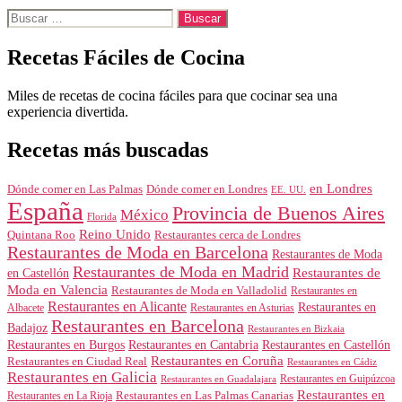
Buscar:
Recetas Fáciles de Cocina
Miles de recetas de cocina fáciles para que cocinar sea una
experiencia divertida.
Recetas más buscadas
en Londres
Dónde comer en Londres
Dónde comer en Las Palmas
EE. UU.
España
Provincia de Buenos Aires
México
Florida
Reino Unido
Quintana Roo
Restaurantes cerca de Londres
Restaurantes de Moda en Barcelona
Restaurantes de Moda
Restaurantes de Moda en Madrid
Restaurantes de
en Castellón
Moda en Valencia
Restaurantes de Moda en Valladolid
Restaurantes en
Restaurantes en Alicante
Restaurantes en
Albacete
Restaurantes en Asturias
Restaurantes en Barcelona
Badajoz
Restaurantes en Bizkaia
Restaurantes en Burgos
Restaurantes en Cantabria
Restaurantes en Castellón
Restaurantes en Coruña
Restaurantes en Ciudad Real
Restaurantes en Cádiz
Restaurantes en Galicia
Restaurantes en Guipúzcoa
Restaurantes en Guadalajara
Restaurantes en
Restaurantes en Las Palmas Canarias
Restaurantes en La Rioja