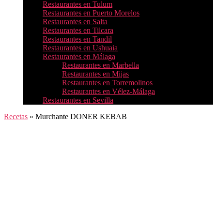
Restaurantes en Tulum
Restaurantes en Puerto Morelos
Restaurantes en Salta
Restaurantes en Tilcara
Restaurantes en Tandil
Restaurantes en Ushuaia
Restaurantes en Málaga
Restaurantes en Marbella
Restaurantes en Mijas
Restaurantes en Torremolinos
Restaurantes en Vélez-Málaga
Restaurantes en Sevilla
Recetas
»
Murchante DONER KEBAB