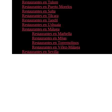
Restaurantes en Tulum
Restaurantes en Puerto Morelos
Restaurantes en Salta
Restaurantes en Tilcara
Restaurantes en Tandil
Restaurantes en Ushuaia
Restaurantes en Málaga
Restaurantes en Marbella
Restaurantes en Mijas
Restaurantes en Torremolinos
Restaurantes en Vélez-Málaga
Restaurantes en Sevilla