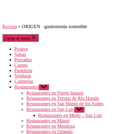
Recetas
»
ORIGEN · gastronomia sostenible
Cerrar el menú
Postres
Salsas
Pescados
Carnes
Pasteleria
Verduras
Cafeterías
Restaurantes
Mostrar
el
Restaurantes en Puerto Iguazú
submenú
Restaurantes en Termas de Río Hondo
Restaurantes en San Martín de los Andes
Restaurantes en San Luis
Mostrar
el
Restaurantes en Merlo – San Luis
submenú
Restaurantes en Miami
Restaurantes en Mendoza
Restaurantes en Orlando