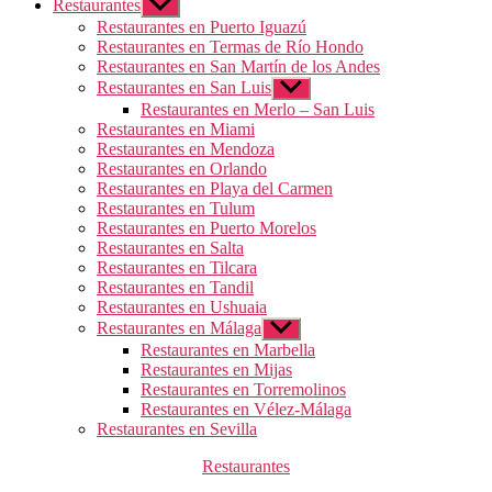
Restaurantes
Mostrar
el
Restaurantes en Puerto Iguazú
submenú
Restaurantes en Termas de Río Hondo
Restaurantes en San Martín de los Andes
Restaurantes en San Luis
Mostrar
el
Restaurantes en Merlo – San Luis
submenú
Restaurantes en Miami
Restaurantes en Mendoza
Restaurantes en Orlando
Restaurantes en Playa del Carmen
Restaurantes en Tulum
Restaurantes en Puerto Morelos
Restaurantes en Salta
Restaurantes en Tilcara
Restaurantes en Tandil
Restaurantes en Ushuaia
Restaurantes en Málaga
Mostrar
el
Restaurantes en Marbella
submenú
Restaurantes en Mijas
Restaurantes en Torremolinos
Restaurantes en Vélez-Málaga
Restaurantes en Sevilla
Categorías
Restaurantes