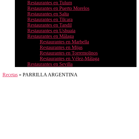
Restaurantes en Tulum
Restaurantes en Puerto Morelos
Restaurantes en Salta
Restaurantes en Tilcara
Restaurantes en Tandil
Restaurantes en Ushuaia
Restaurantes en Málaga
Restaurantes en Marbella
Restaurantes en Mijas
Restaurantes en Torremolinos
Restaurantes en Vélez-Málaga
Restaurantes en Sevilla
Recetas
»
PARRILLA ARGENTINA