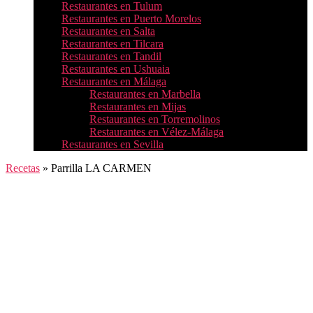
Restaurantes en Tulum
Restaurantes en Puerto Morelos
Restaurantes en Salta
Restaurantes en Tilcara
Restaurantes en Tandil
Restaurantes en Ushuaia
Restaurantes en Málaga
Restaurantes en Marbella
Restaurantes en Mijas
Restaurantes en Torremolinos
Restaurantes en Vélez-Málaga
Restaurantes en Sevilla
Recetas
»
Parrilla LA CARMEN