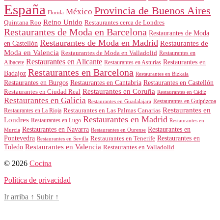
España
Provincia de Buenos Aires
México
Florida
Reino Unido
Quintana Roo
Restaurantes cerca de Londres
Restaurantes de Moda en Barcelona
Restaurantes de Moda
Restaurantes de Moda en Madrid
Restaurantes de
en Castellón
Moda en Valencia
Restaurantes de Moda en Valladolid
Restaurantes en
Restaurantes en Alicante
Restaurantes en
Albacete
Restaurantes en Asturias
Restaurantes en Barcelona
Badajoz
Restaurantes en Bizkaia
Restaurantes en Burgos
Restaurantes en Cantabria
Restaurantes en Castellón
Restaurantes en Coruña
Restaurantes en Ciudad Real
Restaurantes en Cádiz
Restaurantes en Galicia
Restaurantes en Guipúzcoa
Restaurantes en Guadalajara
Restaurantes en
Restaurantes en Las Palmas Canarias
Restaurantes en La Rioja
Restaurantes en Madrid
Londres
Restaurantes en Lugo
Restaurantes en
Restaurantes en Navarra
Restaurantes en
Murcia
Restaurantes en Ourense
Restaurantes en
Pontevedra
Restaurantes en Tenerife
Restaurantes en Sevilla
Toledo
Restaurantes en Valencia
Restaurantes en Valladolid
© 2026
Cocina
Política de privacidad
Ir arriba
↑
Subir
↑