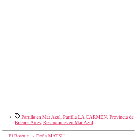
Etiquetas
Parrilla en Mar Azul
,
Parrilla LA CARMEN
,
Provincia de
Buenos Aires
,
Restaurantes en Mar Azul
←
El Bosque
→
Doña MATSU