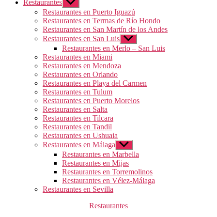
Restaurantes
Mostrar
el
Restaurantes en Puerto Iguazú
submenú
Restaurantes en Termas de Río Hondo
Restaurantes en San Martín de los Andes
Restaurantes en San Luis
Mostrar
el
Restaurantes en Merlo – San Luis
submenú
Restaurantes en Miami
Restaurantes en Mendoza
Restaurantes en Orlando
Restaurantes en Playa del Carmen
Restaurantes en Tulum
Restaurantes en Puerto Morelos
Restaurantes en Salta
Restaurantes en Tilcara
Restaurantes en Tandil
Restaurantes en Ushuaia
Restaurantes en Málaga
Mostrar
el
Restaurantes en Marbella
submenú
Restaurantes en Mijas
Restaurantes en Torremolinos
Restaurantes en Vélez-Málaga
Restaurantes en Sevilla
Categorías
Restaurantes