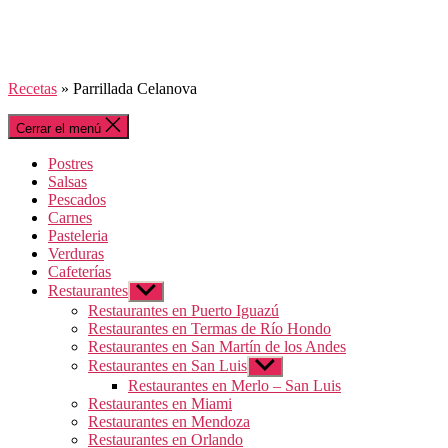
Recetas
»
Parrillada Celanova
Cerrar el menú
Postres
Salsas
Pescados
Carnes
Pasteleria
Verduras
Cafeterías
Restaurantes
Mostrar
el
Restaurantes en Puerto Iguazú
submenú
Restaurantes en Termas de Río Hondo
Restaurantes en San Martín de los Andes
Restaurantes en San Luis
Mostrar
el
Restaurantes en Merlo – San Luis
submenú
Restaurantes en Miami
Restaurantes en Mendoza
Restaurantes en Orlando