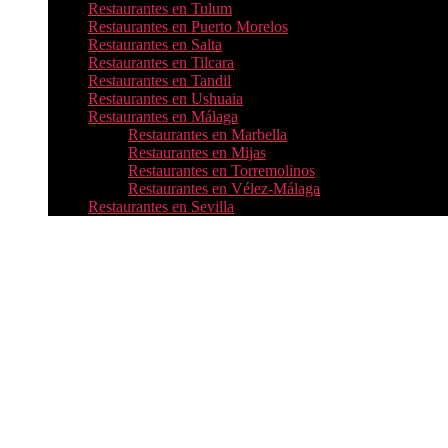
Restaurantes en Tulum
Restaurantes en Puerto Morelos
Restaurantes en Salta
Restaurantes en Tilcara
Restaurantes en Tandil
Restaurantes en Ushuaia
Restaurantes en Málaga
Restaurantes en Marbella
Restaurantes en Mijas
Restaurantes en Torremolinos
Restaurantes en Vélez-Málaga
Restaurantes en Sevilla