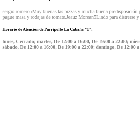
sergio romero
5
Muy buenas las pizzas y mucha buena predisposición 
pague masa y rodajas de tomate.
Jeauz Morean
5
Lindo para distrerse 
Horario de Atención de Parripollo La Cabaña "1":
lunes, Cerrado; martes, De 12:00 a 16:00, De 19:00 a 22:00; miérc
sábado, De 12:00 a 16:00, De 19:00 a 22:00; domingo, De 12:00 a