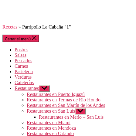
Recetas
»
Parripollo La Cabaña "1"
Cerrar el menú
Postres
Salsas
Pescados
Carnes
Pasteleria
Verduras
Cafeterías
Restaurantes
Mostrar
el
Restaurantes en Puerto Iguazú
submenú
Restaurantes en Termas de Río Hondo
Restaurantes en San Martín de los Andes
Restaurantes en San Luis
Mostrar
el
Restaurantes en Merlo – San Luis
submenú
Restaurantes en Miami
Restaurantes en Mendoza
Restaurantes en Orlando