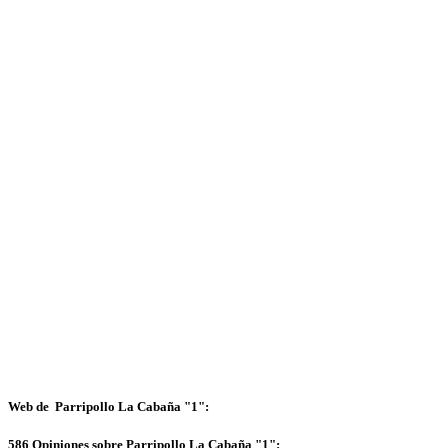
Web de Parripollo La Cabaña "1":
586 Opiniones sobre Parripollo La Cabaña "1":