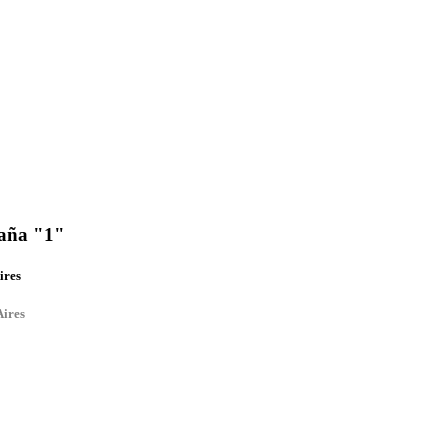
baña "1"
ires
Aires