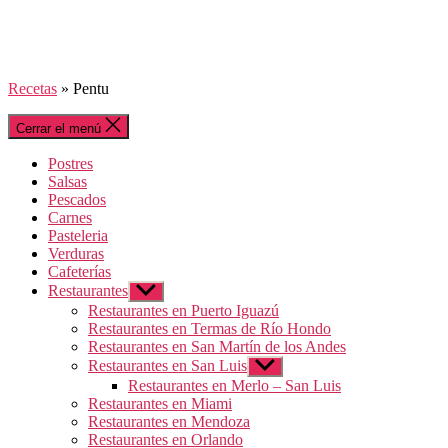
Recetas
»
Pentu
Cerrar el menú
Postres
Salsas
Pescados
Carnes
Pasteleria
Verduras
Cafeterías
Restaurantes
Mostrar
el
Restaurantes en Puerto Iguazú
submenú
Restaurantes en Termas de Río Hondo
Restaurantes en San Martín de los Andes
Restaurantes en San Luis
Mostrar
el
Restaurantes en Merlo – San Luis
submenú
Restaurantes en Miami
Restaurantes en Mendoza
Restaurantes en Orlando