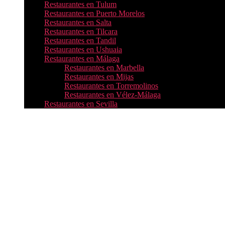
Restaurantes en Tulum
Restaurantes en Puerto Morelos
Restaurantes en Salta
Restaurantes en Tilcara
Restaurantes en Tandil
Restaurantes en Ushuaia
Restaurantes en Málaga
Restaurantes en Marbella
Restaurantes en Mijas
Restaurantes en Torremolinos
Restaurantes en Vélez-Málaga
Restaurantes en Sevilla