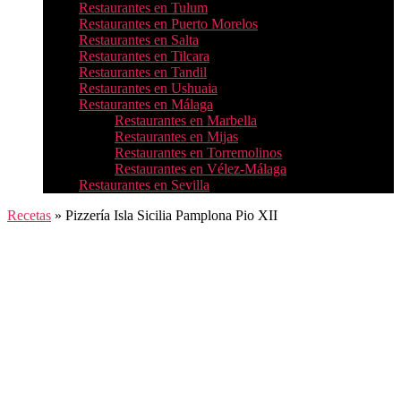
Restaurantes en Tulum
Restaurantes en Puerto Morelos
Restaurantes en Salta
Restaurantes en Tilcara
Restaurantes en Tandil
Restaurantes en Ushuaia
Restaurantes en Málaga
Restaurantes en Marbella
Restaurantes en Mijas
Restaurantes en Torremolinos
Restaurantes en Vélez-Málaga
Restaurantes en Sevilla
Recetas
»
Pizzería Isla Sicilia Pamplona Pio XII