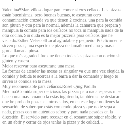
Valentina
5
Maravilloso lugar para comer si eres celíaco. Las pizzas
están buenísimas, pero buenas buenas, te aseguran cero
contaminación cruzada ya que tienen 2 cocinas, una para la comida
son gluten y otra para la normal, además la camarera que prepara y
manipula la comida para los celíacos no toca ni manipula nada de la
otra cocina. Sin duda es la mejor pizzería para celíacos que he
visitado.
Esther Velasco
4
Local agradable y pequeño. Prácticamente
sirven pizzas, una especie de pizza de tamaño mediano y masa
gorda llamada pinsa.
Lo que más agradecí fue que tienen todas las pizzas con opción sin
gluten y casera.
Mejor reservar para asegurarte una mesa.
La formar de atender las mesas es singular ya que una vez elegida la
comida y bebida te acercas a la barra a dar la comanda y luego te
sirven la comida en la mesa.
Muy recomendable para celíacos.
Rosel Qing Padilla
Medina
5
Comida super deliciosa, las pizzas para nada espesas ni se
hacen una masa cuando la estás ingiriendo, también cabe destacar
que he probado pizzas en otros sitios, en en este lugar no tienes la
sensación de saber que estás comiendo pizza y que no te sepa a
nada, pizzas con un auténtico sabor, y para nada pesadas en la
digestión. El servicio para recoger en el restaurante súper rápido, y
en un abrir y cerrar de ojos tenías la pizza y de calidad….