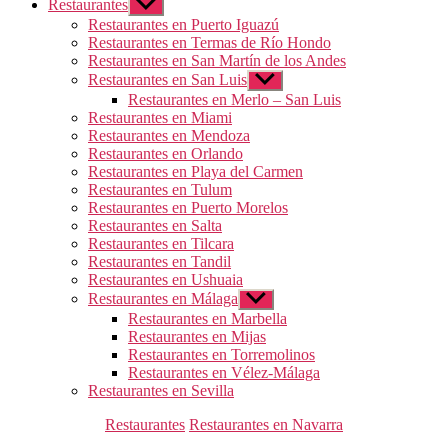
Restaurantes
Mostrar
el
Restaurantes en Puerto Iguazú
submenú
Restaurantes en Termas de Río Hondo
Restaurantes en San Martín de los Andes
Restaurantes en San Luis
Mostrar
el
Restaurantes en Merlo – San Luis
submenú
Restaurantes en Miami
Restaurantes en Mendoza
Restaurantes en Orlando
Restaurantes en Playa del Carmen
Restaurantes en Tulum
Restaurantes en Puerto Morelos
Restaurantes en Salta
Restaurantes en Tilcara
Restaurantes en Tandil
Restaurantes en Ushuaia
Restaurantes en Málaga
Mostrar
el
Restaurantes en Marbella
submenú
Restaurantes en Mijas
Restaurantes en Torremolinos
Restaurantes en Vélez-Málaga
Restaurantes en Sevilla
Categorías
Restaurantes
Restaurantes en Navarra