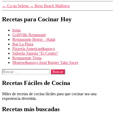
←
Ca na Selena
→
Beso Beach Mallorca
Recetas para Cocinar Hoy
Ioma
GrillVille Restaurant
Restaurante Beirut – Halal
Bar La Plaza
Pizzería American&apos;s
Sidrería Taperia “El Centro”
Restaurante Terpa
Monroe&apos;s food Burger Take Away
Buscar:
Recetas Fáciles de Cocina
Miles de recetas de cocina fáciles para que cocinar sea una
experiencia divertida.
Recetas más buscadas