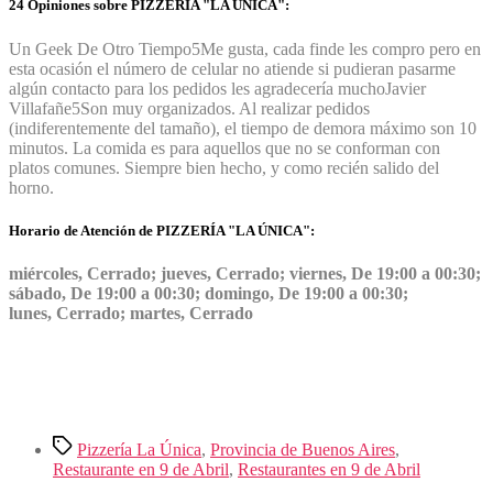
24 Opiniones sobre PIZZERÍA "LA ÚNICA":
Un Geek De Otro Tiempo
5
Me gusta, cada finde les compro pero en
esta ocasión el número de celular no atiende si pudieran pasarme
algún contacto para los pedidos les agradecería mucho
Javier
Villafañe
5
Son muy organizados. Al realizar pedidos
(indiferentemente del tamaño), el tiempo de demora máximo son 10
minutos. La comida es para aquellos que no se conforman con
platos comunes. Siempre bien hecho, y como recién salido del
horno.
Horario de Atención de PIZZERÍA "LA ÚNICA":
miércoles, Cerrado; jueves, Cerrado; viernes, De 19:00 a 00:30;
sábado, De 19:00 a 00:30; domingo, De 19:00 a 00:30;
lunes, Cerrado; martes, Cerrado
Etiquetas
Pizzería La Única
,
Provincia de Buenos Aires
,
Restaurante en 9 de Abril
,
Restaurantes en 9 de Abril