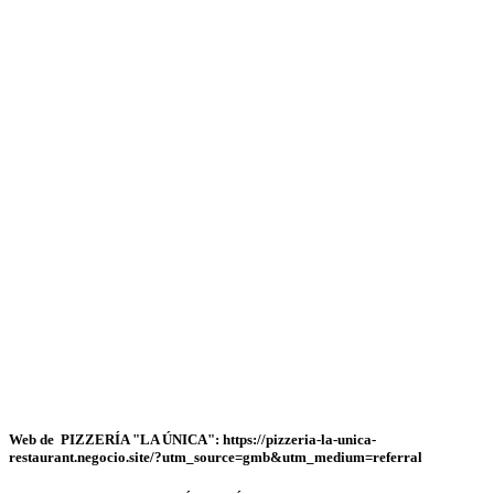
Web de PIZZERÍA "LA ÚNICA": https://pizzeria-la-unica-
restaurant.negocio.site/?utm_source=gmb&utm_medium=referral