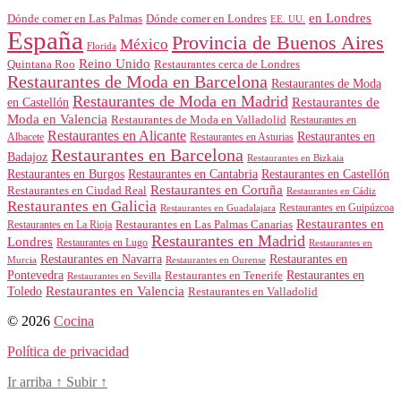
en Londres
Dónde comer en Londres
Dónde comer en Las Palmas
EE. UU.
España
Provincia de Buenos Aires
México
Florida
Reino Unido
Quintana Roo
Restaurantes cerca de Londres
Restaurantes de Moda en Barcelona
Restaurantes de Moda
Restaurantes de Moda en Madrid
Restaurantes de
en Castellón
Moda en Valencia
Restaurantes de Moda en Valladolid
Restaurantes en
Restaurantes en Alicante
Restaurantes en
Albacete
Restaurantes en Asturias
Restaurantes en Barcelona
Badajoz
Restaurantes en Bizkaia
Restaurantes en Burgos
Restaurantes en Cantabria
Restaurantes en Castellón
Restaurantes en Coruña
Restaurantes en Ciudad Real
Restaurantes en Cádiz
Restaurantes en Galicia
Restaurantes en Guipúzcoa
Restaurantes en Guadalajara
Restaurantes en
Restaurantes en Las Palmas Canarias
Restaurantes en La Rioja
Restaurantes en Madrid
Londres
Restaurantes en Lugo
Restaurantes en
Restaurantes en Navarra
Restaurantes en
Murcia
Restaurantes en Ourense
Restaurantes en
Pontevedra
Restaurantes en Tenerife
Restaurantes en Sevilla
Toledo
Restaurantes en Valencia
Restaurantes en Valladolid
© 2026
Cocina
Política de privacidad
Ir arriba
↑
Subir
↑