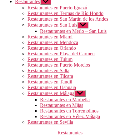
Restaurantes
Mostrar
el
Restaurantes en Puerto Iguazú
submenú
Restaurantes en Termas de Río Hondo
Restaurantes en San Martín de los Andes
Restaurantes en San Luis
Mostrar
el
Restaurantes en Merlo – San Luis
submenú
Restaurantes en Miami
Restaurantes en Mendoza
Restaurantes en Orlando
Restaurantes en Playa del Carmen
Restaurantes en Tulum
Restaurantes en Puerto Morelos
Restaurantes en Salta
Restaurantes en Tilcara
Restaurantes en Tandil
Restaurantes en Ushuaia
Restaurantes en Málaga
Mostrar
el
Restaurantes en Marbella
submenú
Restaurantes en Mijas
Restaurantes en Torremolinos
Restaurantes en Vélez-Málaga
Restaurantes en Sevilla
Categorías
Restaurantes