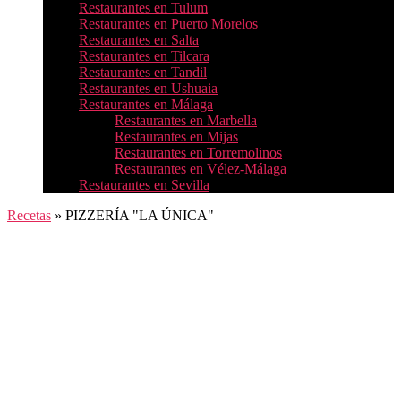
Restaurantes en Tulum
Restaurantes en Puerto Morelos
Restaurantes en Salta
Restaurantes en Tilcara
Restaurantes en Tandil
Restaurantes en Ushuaia
Restaurantes en Málaga
Restaurantes en Marbella
Restaurantes en Mijas
Restaurantes en Torremolinos
Restaurantes en Vélez-Málaga
Restaurantes en Sevilla
Recetas
»
PIZZERÍA "LA ÚNICA"