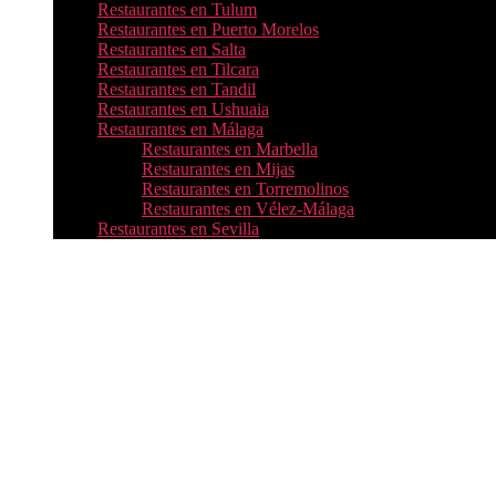
Restaurantes en Tulum
Restaurantes en Puerto Morelos
Restaurantes en Salta
Restaurantes en Tilcara
Restaurantes en Tandil
Restaurantes en Ushuaia
Restaurantes en Málaga
Restaurantes en Marbella
Restaurantes en Mijas
Restaurantes en Torremolinos
Restaurantes en Vélez-Málaga
Restaurantes en Sevilla