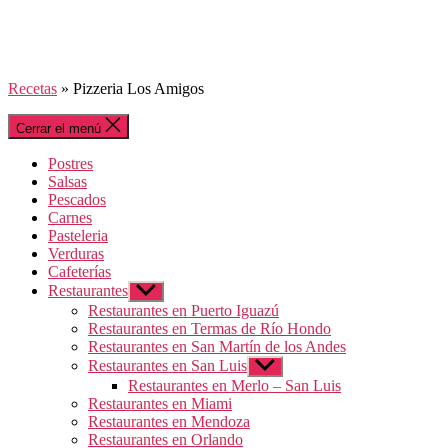
Recetas
»
Pizzeria Los Amigos
Cerrar el menú
Postres
Salsas
Pescados
Carnes
Pasteleria
Verduras
Cafeterías
Restaurantes
Mostrar
el
Restaurantes en Puerto Iguazú
submenú
Restaurantes en Termas de Río Hondo
Restaurantes en San Martín de los Andes
Restaurantes en San Luis
Mostrar
el
Restaurantes en Merlo – San Luis
submenú
Restaurantes en Miami
Restaurantes en Mendoza
Restaurantes en Orlando