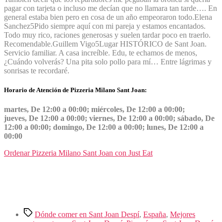
pagar con tarjeta o incluso me decían que no llamara tan tarde…. En
general estaba bien pero en cosa de un año empeoraron todo.
Elena
Sanchez
5
Pido siempre aquí con mi pareja y estamos encantados.
Todo muy rico, raciones generosas y suelen tardar poco en traerlo.
Recomendable.
Guillem Vigo
5
Lugar HISTÓRICO de Sant Joan.
Servicio familiar. A casa increíble. Edu, te echamos de menos,
¿Cuándo volverás? Una pita solo pollo para mí… Entre lágrimas y
sonrisas te recordaré.
Horario de Atención de Pizzeria Milano Sant Joan:
martes, De 12:00 a 00:00; miércoles, De 12:00 a 00:00;
jueves, De 12:00 a 00:00; viernes, De 12:00 a 00:00; sábado, De
12:00 a 00:00; domingo, De 12:00 a 00:00; lunes, De 12:00 a
00:00
Ordenar Pizzeria Milano Sant Joan con Just Eat
Etiquetas
Dónde comer en Sant Joan Despí
,
España
,
Mejores