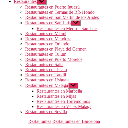
Restaurantes
Mostrar
el
Restaurantes en Puerto Iguazú
submenú
Restaurantes en Termas de Río Hondo
Restaurantes en San Martín de los Andes
Restaurantes en San Luis
Mostrar
el
Restaurantes en Merlo – San Luis
submenú
Restaurantes en Miami
Restaurantes en Mendoza
Restaurantes en Orlando
Restaurantes en Playa del Carmen
Restaurantes en Tulum
Restaurantes en Puerto Morelos
Restaurantes en Salta
Restaurantes en Tilcara
Restaurantes en Tandil
Restaurantes en Ushuaia
Restaurantes en Málaga
Mostrar
el
Restaurantes en Marbella
submenú
Restaurantes en Mijas
Restaurantes en Torremolinos
Restaurantes en Vélez-Málaga
Restaurantes en Sevilla
Categorías
Restaurantes
Restaurantes en Barcelona