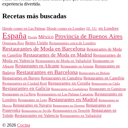
experiencia divertida.
Recetas más buscadas
en Londres
Dónde comer en Londres
Dónde comer en Las Palmas
EE. UU.
España
Provincia de Buenos Aires
México
Florida
Reino Unido
Quintana Roo
Restaurantes cerca de Londres
Restaurantes de Moda en Barcelona
Restaurantes de Moda
Restaurantes de Moda en Madrid
Restaurantes de
en Castellón
Moda en Valencia
Restaurantes de Moda en Valladolid
Restaurantes en
Restaurantes en Alicante
Restaurantes en
Albacete
Restaurantes en Asturias
Restaurantes en Barcelona
Badajoz
Restaurantes en Bizkaia
Restaurantes en Burgos
Restaurantes en Cantabria
Restaurantes en Castellón
Restaurantes en Coruña
Restaurantes en Ciudad Real
Restaurantes en Cádiz
Restaurantes en Galicia
Restaurantes en Guipúzcoa
Restaurantes en Guadalajara
Restaurantes en
Restaurantes en Las Palmas Canarias
Restaurantes en La Rioja
Restaurantes en Madrid
Londres
Restaurantes en Lugo
Restaurantes en
Restaurantes en Navarra
Restaurantes en
Murcia
Restaurantes en Ourense
Restaurantes en
Pontevedra
Restaurantes en Tenerife
Restaurantes en Sevilla
Toledo
Restaurantes en Valencia
Restaurantes en Valladolid
© 2026
Cocina