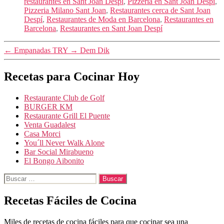
restaurantes en Sant Joan Despí
,
Pizzería en Sant Joan Despí
,
Pizzeria Milano Sant Joan
,
Restaurantes cerca de Sant Joan
Despí
,
Restaurantes de Moda en Barcelona
,
Restaurantes en
Barcelona
,
Restaurantes en Sant Joan Despí
←
Empanadas TRY
→
Dem Dik
Recetas para Cocinar Hoy
Restaurante Club de Golf
BURGER KM
Restaurante Grill El Puente
Venta Guadalest
Casa Morci
You´ll Never Walk Alone
Bar Social Mirabueno
El Bongo Aibonito
Buscar:
Recetas Fáciles de Cocina
Miles de recetas de cocina fáciles para que cocinar sea una