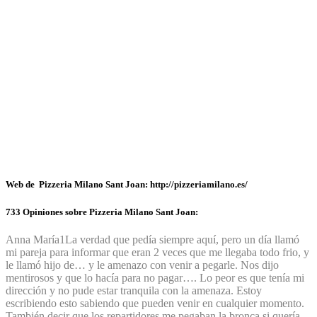
Web de Pizzeria Milano Sant Joan: http://pizzeriamilano.es/
733 Opiniones sobre Pizzeria Milano Sant Joan:
Anna María
1
La verdad que pedía siempre aquí, pero un día llamó
mi pareja para informar que eran 2 veces que me llegaba todo frio, y
le llamó hijo de… y le amenazo con venir a pegarle. Nos dijo
mentirosos y que lo hacía para no pagar…. Lo peor es que tenía mi
dirección y no pude estar tranquila con la amenaza. Estoy
escribiendo esto sabiendo que pueden venir en cualquier momento.
También decir que los repartidores me pegaban la bronca si quería