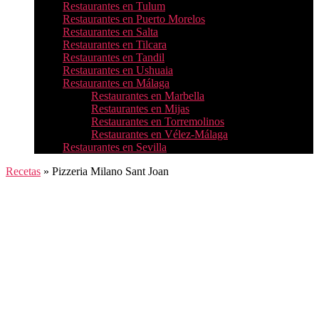
Restaurantes en Tulum
Restaurantes en Puerto Morelos
Restaurantes en Salta
Restaurantes en Tilcara
Restaurantes en Tandil
Restaurantes en Ushuaia
Restaurantes en Málaga
Restaurantes en Marbella
Restaurantes en Mijas
Restaurantes en Torremolinos
Restaurantes en Vélez-Málaga
Restaurantes en Sevilla
Recetas
»
Pizzeria Milano Sant Joan