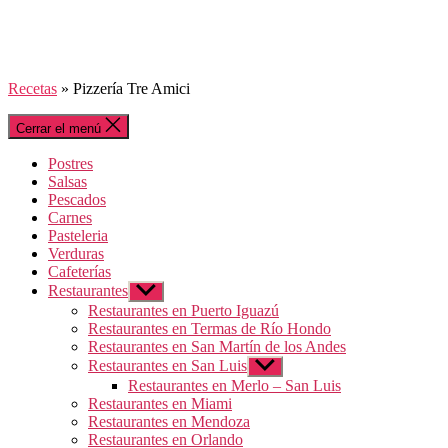
Recetas
»
Pizzería Tre Amici
Cerrar el menú
Postres
Salsas
Pescados
Carnes
Pasteleria
Verduras
Cafeterías
Restaurantes
Mostrar
el
Restaurantes en Puerto Iguazú
submenú
Restaurantes en Termas de Río Hondo
Restaurantes en San Martín de los Andes
Restaurantes en San Luis
Mostrar
el
Restaurantes en Merlo – San Luis
submenú
Restaurantes en Miami
Restaurantes en Mendoza
Restaurantes en Orlando