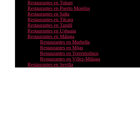
Restaurantes en Tulum
Restaurantes en Puerto Morelos
Restaurantes en Salta
Restaurantes en Tilcara
Restaurantes en Tandil
Restaurantes en Ushuaia
Restaurantes en Málaga
Restaurantes en Marbella
Restaurantes en Mijas
Restaurantes en Torremolinos
Restaurantes en Vélez-Málaga
Restaurantes en Sevilla