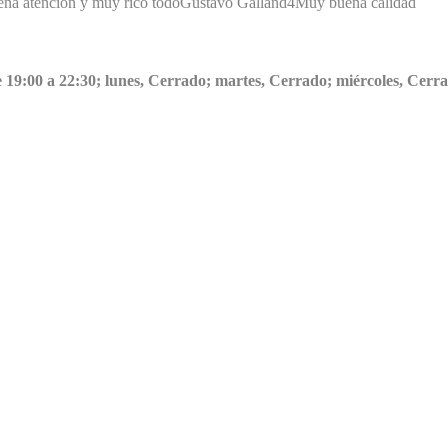
na atención y muy rico todo
Gustavo Galland
4
Muy buena calidad
 19:00 a 22:30; lunes, Cerrado; martes, Cerrado; miércoles, Cerra