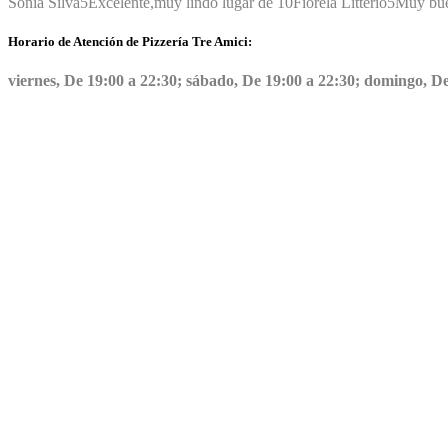
Sonia Silva
5
Excelente,muy lindo lugar de 10
Fiorela Litterio
5
Muy bue
Horario de Atención de Pizzería Tre Amici:
viernes, De 19:00 a 22:30; sábado, De 19:00 a 22:30; domingo, De