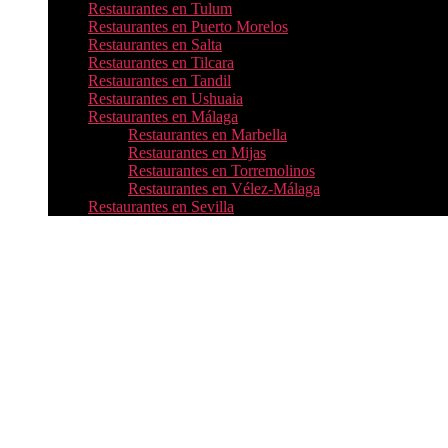
Restaurantes en Tulum
Restaurantes en Puerto Morelos
Restaurantes en Salta
Restaurantes en Tilcara
Restaurantes en Tandil
Restaurantes en Ushuaia
Restaurantes en Málaga
Restaurantes en Marbella
Restaurantes en Mijas
Restaurantes en Torremolinos
Restaurantes en Vélez-Málaga
Restaurantes en Sevilla