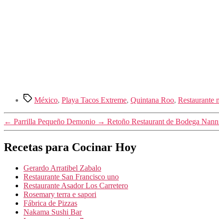
Etiquetas
México
,
Playa Tacos Extreme
,
Quintana Roo
,
Restaurante 
←
Parrilla Pequeño Demonio
→
Retoño Restaurant de Bodega Nann
Recetas para Cocinar Hoy
Gerardo Arratibel Zabalo
Restaurante San Francisco uno
Restaurante Asador Los Carretero
Rosemary terra e sapori
Fábrica de Pizzas
Nakama Sushi Bar