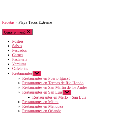
Recetas
»
Playa Tacos Extreme
Cerrar el menú
Postres
Salsas
Pescados
Carnes
Pasteleria
Verduras
Cafeterías
Restaurantes
Mostrar
el
Restaurantes en Puerto Iguazú
submenú
Restaurantes en Termas de Río Hondo
Restaurantes en San Martín de los Andes
Restaurantes en San Luis
Mostrar
el
Restaurantes en Merlo – San Luis
submenú
Restaurantes en Miami
Restaurantes en Mendoza
Restaurantes en Orlando