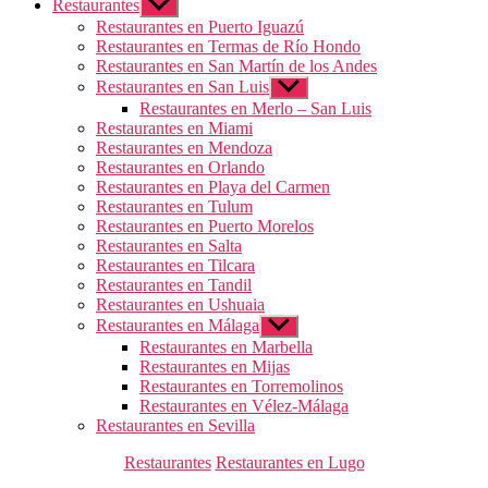
Restaurantes
Mostrar
el
Restaurantes en Puerto Iguazú
submenú
Restaurantes en Termas de Río Hondo
Restaurantes en San Martín de los Andes
Restaurantes en San Luis
Mostrar
el
Restaurantes en Merlo – San Luis
submenú
Restaurantes en Miami
Restaurantes en Mendoza
Restaurantes en Orlando
Restaurantes en Playa del Carmen
Restaurantes en Tulum
Restaurantes en Puerto Morelos
Restaurantes en Salta
Restaurantes en Tilcara
Restaurantes en Tandil
Restaurantes en Ushuaia
Restaurantes en Málaga
Mostrar
el
Restaurantes en Marbella
submenú
Restaurantes en Mijas
Restaurantes en Torremolinos
Restaurantes en Vélez-Málaga
Restaurantes en Sevilla
Categorías
Restaurantes
Restaurantes en Lugo