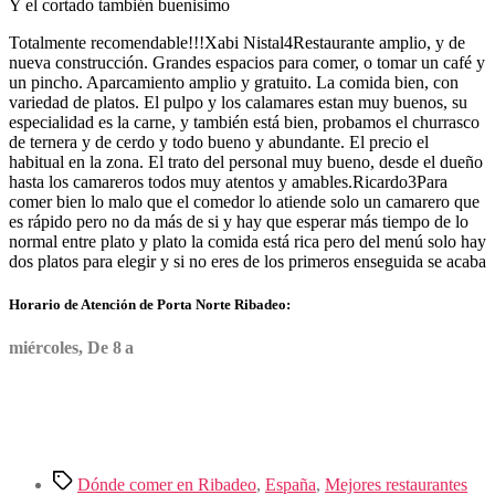
Y el cortado también buenisimo
Totalmente recomendable!!!
Xabi Nistal
4
Restaurante amplio, y de
nueva construcción. Grandes espacios para comer, o tomar un café y
un pincho. Aparcamiento amplio y gratuito. La comida bien, con
variedad de platos. El pulpo y los calamares estan muy buenos, su
especialidad es la carne, y también está bien, probamos el churrasco
de ternera y de cerdo y todo bueno y abundante. El precio el
habitual en la zona. El trato del personal muy bueno, desde el dueño
hasta los camareros todos muy atentos y amables.
Ricardo
3
Para
comer bien lo malo que el comedor lo atiende solo un camarero que
es rápido pero no da más de si y hay que esperar más tiempo de lo
normal entre plato y plato la comida está rica pero del menú solo hay
dos platos para elegir y si no eres de los primeros enseguida se acaba
Horario de Atención de Porta Norte Ribadeo:
miércoles, De 8 a
Etiquetas
Dónde comer en Ribadeo
,
España
,
Mejores restaurantes