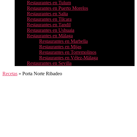
Restaurantes en Tulum
Restaurantes en Puerto Morelos
Restaurantes en Salta
Restaurantes en Tilcara
Restaurantes en Tandil
Restaurantes en Ushuaia
Restaurantes en Málaga
Restaurantes en Marbella
Restaurantes en Mijas
Restaurantes en Torremolinos
Restaurantes en Vélez-Málaga
Restaurantes en Sevilla
Recetas
»
Porta Norte Ribadeo