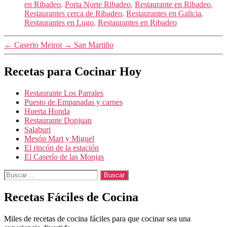
en Ribadeo
,
Porta Norte Ribadeo
,
Restaurante en Ribadeo
,
Restaurantes cerca de Ribadeo
,
Restaurantes en Galicia
,
Restaurantes en Lugo
,
Restaurantes en Ribadeo
←
Caserio Meiroi
→
San Martiño
Recetas para Cocinar Hoy
Restaurante Los Parrales
Puesto de Empanadas y carnes
Huerta Honda
Restaurante Donjuan
Salaburi
Mesón Mari y Miguel
El rincón de la estación
El Caserío de las Monjas
Buscar:
Recetas Fáciles de Cocina
Miles de recetas de cocina fáciles para que cocinar sea una