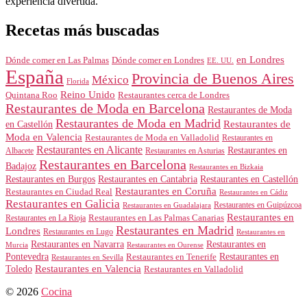
experiencia divertida.
Recetas más buscadas
en Londres
Dónde comer en Londres
Dónde comer en Las Palmas
EE. UU.
España
Provincia de Buenos Aires
México
Florida
Reino Unido
Quintana Roo
Restaurantes cerca de Londres
Restaurantes de Moda en Barcelona
Restaurantes de Moda
Restaurantes de Moda en Madrid
Restaurantes de
en Castellón
Moda en Valencia
Restaurantes de Moda en Valladolid
Restaurantes en
Restaurantes en Alicante
Restaurantes en
Albacete
Restaurantes en Asturias
Restaurantes en Barcelona
Badajoz
Restaurantes en Bizkaia
Restaurantes en Burgos
Restaurantes en Cantabria
Restaurantes en Castellón
Restaurantes en Coruña
Restaurantes en Ciudad Real
Restaurantes en Cádiz
Restaurantes en Galicia
Restaurantes en Guipúzcoa
Restaurantes en Guadalajara
Restaurantes en
Restaurantes en Las Palmas Canarias
Restaurantes en La Rioja
Restaurantes en Madrid
Londres
Restaurantes en Lugo
Restaurantes en
Restaurantes en Navarra
Restaurantes en
Murcia
Restaurantes en Ourense
Restaurantes en
Pontevedra
Restaurantes en Tenerife
Restaurantes en Sevilla
Toledo
Restaurantes en Valencia
Restaurantes en Valladolid
© 2026
Cocina