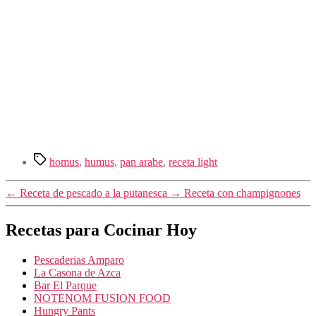
Etiquetas
homus
,
humus
,
pan arabe
,
receta light
←
Receta de pescado a la putanesca
→
Receta con champignones
Recetas para Cocinar Hoy
Pescaderias Amparo
La Casona de Azca
Bar El Parque
NOTENOM FUSION FOOD
Hungry Pants