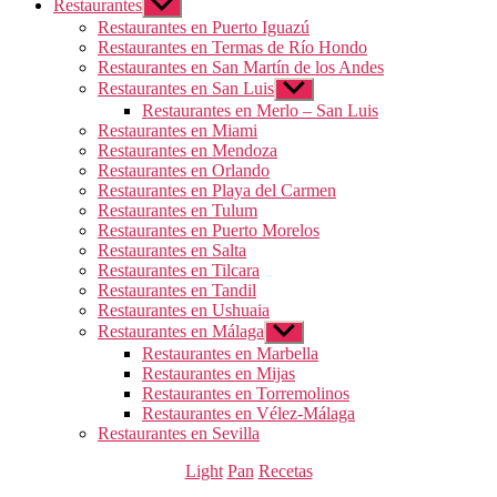
Restaurantes
Mostrar
el
Restaurantes en Puerto Iguazú
submenú
Restaurantes en Termas de Río Hondo
Restaurantes en San Martín de los Andes
Restaurantes en San Luis
Mostrar
el
Restaurantes en Merlo – San Luis
submenú
Restaurantes en Miami
Restaurantes en Mendoza
Restaurantes en Orlando
Restaurantes en Playa del Carmen
Restaurantes en Tulum
Restaurantes en Puerto Morelos
Restaurantes en Salta
Restaurantes en Tilcara
Restaurantes en Tandil
Restaurantes en Ushuaia
Restaurantes en Málaga
Mostrar
el
Restaurantes en Marbella
submenú
Restaurantes en Mijas
Restaurantes en Torremolinos
Restaurantes en Vélez-Málaga
Restaurantes en Sevilla
Categorías
Light
Pan
Recetas