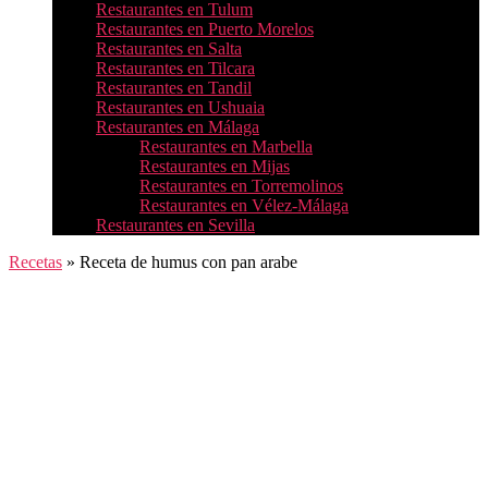
Restaurantes en Tulum
Restaurantes en Puerto Morelos
Restaurantes en Salta
Restaurantes en Tilcara
Restaurantes en Tandil
Restaurantes en Ushuaia
Restaurantes en Málaga
Restaurantes en Marbella
Restaurantes en Mijas
Restaurantes en Torremolinos
Restaurantes en Vélez-Málaga
Restaurantes en Sevilla
Recetas
»
Receta de humus con pan arabe