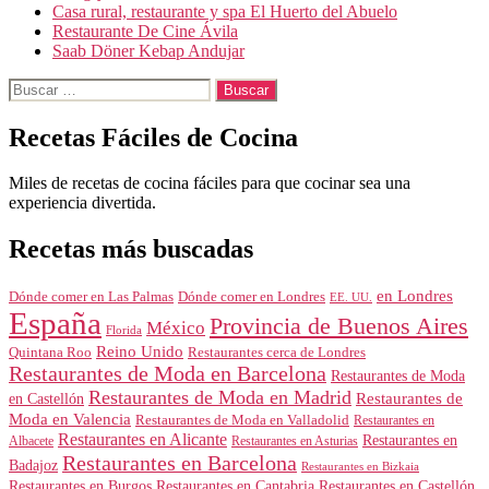
Casa rural, restaurante y spa El Huerto del Abuelo
Restaurante De Cine Ávila
Saab Döner Kebap Andujar
Buscar:
Recetas Fáciles de Cocina
Miles de recetas de cocina fáciles para que cocinar sea una
experiencia divertida.
Recetas más buscadas
en Londres
Dónde comer en Londres
Dónde comer en Las Palmas
EE. UU.
España
Provincia de Buenos Aires
México
Florida
Reino Unido
Quintana Roo
Restaurantes cerca de Londres
Restaurantes de Moda en Barcelona
Restaurantes de Moda
Restaurantes de Moda en Madrid
Restaurantes de
en Castellón
Moda en Valencia
Restaurantes de Moda en Valladolid
Restaurantes en
Restaurantes en Alicante
Restaurantes en
Albacete
Restaurantes en Asturias
Restaurantes en Barcelona
Badajoz
Restaurantes en Bizkaia
Restaurantes en Burgos
Restaurantes en Cantabria
Restaurantes en Castellón