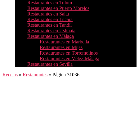
Restaurantes en Tulum
Restaurantes en Puerto Morelos
Restaurantes en Salta
Restaurantes en Tilcara
Restaurantes en Tandil
Restaurantes en Ushuaia
Restaurantes en Málaga
Restaurantes en Marbella
Restaurantes en Mijas
Restaurantes en Torremolinos
Restaurantes en Vélez-Málaga
Restaurantes en Sevilla
Recetas
»
Restaurantes
»
Página 31036