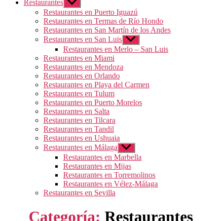
Restaurantes
Mostrar
el
Restaurantes en Puerto Iguazú
submenú
Restaurantes en Termas de Río Hondo
Restaurantes en San Martín de los Andes
Restaurantes en San Luis
Mostrar
el
Restaurantes en Merlo – San Luis
submenú
Restaurantes en Miami
Restaurantes en Mendoza
Restaurantes en Orlando
Restaurantes en Playa del Carmen
Restaurantes en Tulum
Restaurantes en Puerto Morelos
Restaurantes en Salta
Restaurantes en Tilcara
Restaurantes en Tandil
Restaurantes en Ushuaia
Restaurantes en Málaga
Mostrar
el
Restaurantes en Marbella
submenú
Restaurantes en Mijas
Restaurantes en Torremolinos
Restaurantes en Vélez-Málaga
Restaurantes en Sevilla
Categoría:
Restaurantes