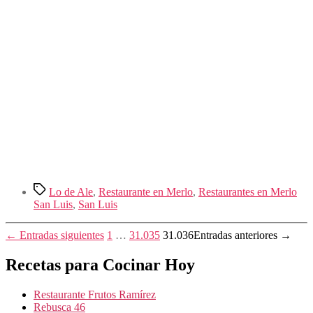
Etiquetas
Lo de Ale
,
Restaurante en Merlo
,
Restaurantes en Merlo
San Luis
,
San Luis
Paginación
←
Entradas
siguientes
1
…
31.035
31.036
Entradas
anteriores
→
de
Recetas para Cocinar Hoy
entradas
Restaurante Frutos Ramírez
Rebusca 46