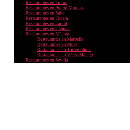
Restaurantes en Tulum
Restaurantes en Puerto Morelos
Restaurantes en Salta
Restaurantes en Tilcara
Restaurantes en Tandil
Restaurantes en Ushuaia
Restaurantes en Málaga
Restaurantes en Marbella
Restaurantes en Mijas
Restaurantes en Torremolinos
Restaurantes en Vélez-Málaga
Restaurantes en Sevilla