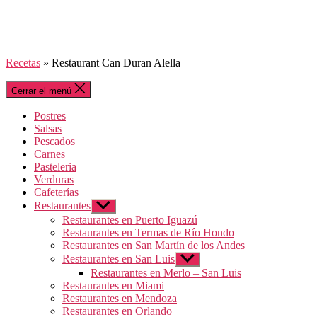
Recetas
»
Restaurant Can Duran Alella
Cerrar el menú
Postres
Salsas
Pescados
Carnes
Pasteleria
Verduras
Cafeterías
Restaurantes
Mostrar
el
Restaurantes en Puerto Iguazú
submenú
Restaurantes en Termas de Río Hondo
Restaurantes en San Martín de los Andes
Restaurantes en San Luis
Mostrar
el
Restaurantes en Merlo – San Luis
submenú
Restaurantes en Miami
Restaurantes en Mendoza
Restaurantes en Orlando