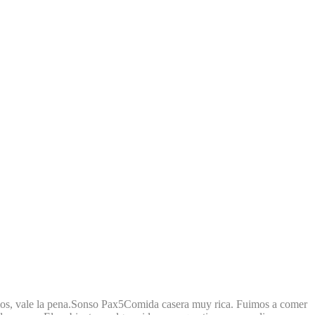
s, vale la pena.
Sonso Pax
5
Comida casera muy rica. Fuimos a comer