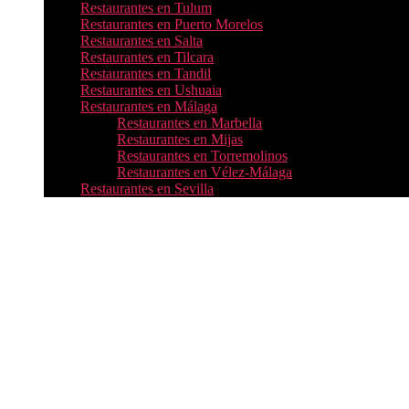
Restaurantes en Tulum
Restaurantes en Puerto Morelos
Restaurantes en Salta
Restaurantes en Tilcara
Restaurantes en Tandil
Restaurantes en Ushuaia
Restaurantes en Málaga
Restaurantes en Marbella
Restaurantes en Mijas
Restaurantes en Torremolinos
Restaurantes en Vélez-Málaga
Restaurantes en Sevilla