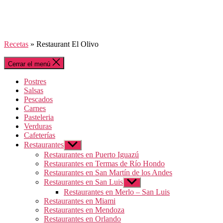
Recetas
»
Restaurant El Olivo
Cerrar el menú
Postres
Salsas
Pescados
Carnes
Pasteleria
Verduras
Cafeterías
Restaurantes
Mostrar
el
Restaurantes en Puerto Iguazú
submenú
Restaurantes en Termas de Río Hondo
Restaurantes en San Martín de los Andes
Restaurantes en San Luis
Mostrar
el
Restaurantes en Merlo – San Luis
submenú
Restaurantes en Miami
Restaurantes en Mendoza
Restaurantes en Orlando