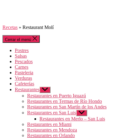
Recetas
»
Restaurant Molí
Cerrar el menú
Postres
Salsas
Pescados
Carnes
Pasteleria
Verduras
Cafeterías
Restaurantes
Mostrar
el
Restaurantes en Puerto Iguazú
submenú
Restaurantes en Termas de Río Hondo
Restaurantes en San Martín de los Andes
Restaurantes en San Luis
Mostrar
el
Restaurantes en Merlo – San Luis
submenú
Restaurantes en Miami
Restaurantes en Mendoza
Restaurantes en Orlando