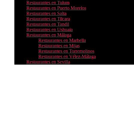
Restaurantes en Tulum
Restaurantes en Puerto Morelos
Restaurantes en Salta
Restaurantes en Tilcara
Restaurantes en Tandil
Restaurantes en Ushuaia
Restaurantes en Málaga
Restaurantes en Marbella
Restaurantes en Mijas
Restaurantes en Torremolinos
Restaurantes en Vélez-Málaga
Restaurantes en Sevilla