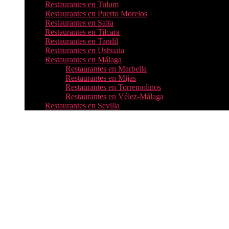
Restaurantes en Tulum
Restaurantes en Puerto Morelos
Restaurantes en Salta
Restaurantes en Tilcara
Restaurantes en Tandil
Restaurantes en Ushuaia
Restaurantes en Málaga
Restaurantes en Marbella
Restaurantes en Mijas
Restaurantes en Torremolinos
Restaurantes en Vélez-Málaga
Restaurantes en Sevilla