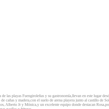
ca de las playas Fuengiroleñas y su gastronomía,llevan en este lugar de
 de cañas y madera,con el suelo de arena playera junto al castillo de S
los, Alberto Jr y Mónica,y un excelente equipo donde destacan Rosa,poc
s paellas y frituras.