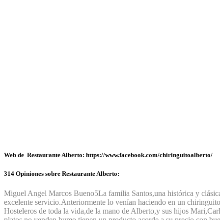
Web de Restaurante Alberto: https://www.facebook.com/chiringuitoalberto/
314 Opiniones sobre Restaurante Alberto:
Miguel Angel Marcos Bueno
5
La familia Santos,una histórica y clási
excelente servicio.Anteriormente lo venían haciendo en un chiringuito
Hosteleros de toda la vida,de la mano de Alberto,y sus hijos Mari,Car
platos,no venden humo,tienen un producto acorde a su precio,con buena