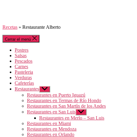
Recetas
»
Restaurante Alberto
Cerrar el menú
Postres
Salsas
Pescados
Carnes
Pasteleria
Verduras
Cafeterías
Restaurantes
Mostrar
el
Restaurantes en Puerto Iguazú
submenú
Restaurantes en Termas de Río Hondo
Restaurantes en San Martín de los Andes
Restaurantes en San Luis
Mostrar
el
Restaurantes en Merlo – San Luis
submenú
Restaurantes en Miami
Restaurantes en Mendoza
Restaurantes en Orlando