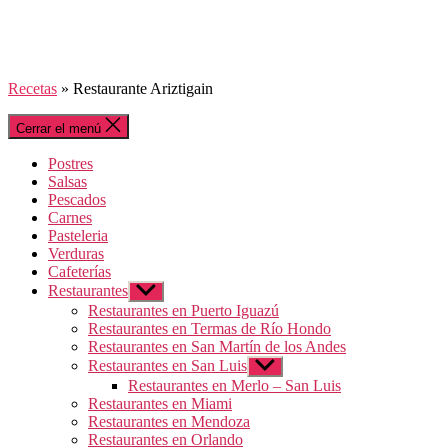
Recetas
»
Restaurante Ariztigain
Cerrar el menú
Postres
Salsas
Pescados
Carnes
Pasteleria
Verduras
Cafeterías
Restaurantes
Mostrar
el
Restaurantes en Puerto Iguazú
submenú
Restaurantes en Termas de Río Hondo
Restaurantes en San Martín de los Andes
Restaurantes en San Luis
Mostrar
el
Restaurantes en Merlo – San Luis
submenú
Restaurantes en Miami
Restaurantes en Mendoza
Restaurantes en Orlando