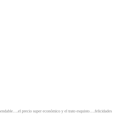
omendable….el precio super económico y el trato esquisto….felicidades