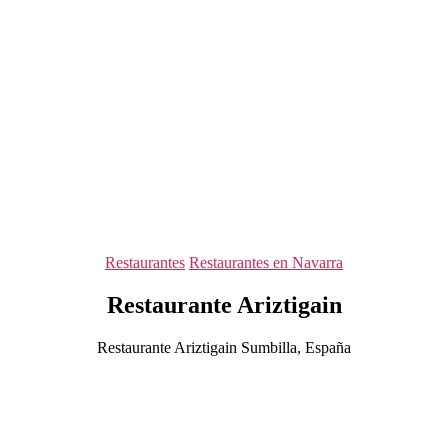
Categorías
Restaurantes
Restaurantes en Navarra
Restaurante Ariztigain
Restaurante Ariztigain Sumbilla, España