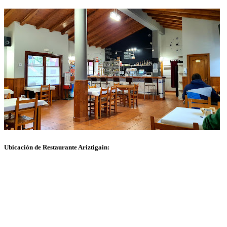
Ubicación de Restaurante Ariztigain: