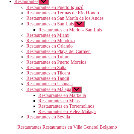
Restaurantes
Mostrar
el
Restaurantes en Puerto Iguazú
submenú
Restaurantes en Termas de Río Hondo
Restaurantes en San Martín de los Andes
Restaurantes en San Luis
Mostrar
el
Restaurantes en Merlo – San Luis
submenú
Restaurantes en Miami
Restaurantes en Mendoza
Restaurantes en Orlando
Restaurantes en Playa del Carmen
Restaurantes en Tulum
Restaurantes en Puerto Morelos
Restaurantes en Salta
Restaurantes en Tilcara
Restaurantes en Tandil
Restaurantes en Ushuaia
Restaurantes en Málaga
Mostrar
el
Restaurantes en Marbella
submenú
Restaurantes en Mijas
Restaurantes en Torremolinos
Restaurantes en Vélez-Málaga
Restaurantes en Sevilla
Categorías
Restaurantes
Restaurantes en Villa General Belgrano