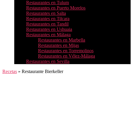
Restaurantes en Tulum
Restaurantes en Puerto Morelos
Restaurantes en Salta
Restaurantes en Tilcara
Restaurantes en Tandil
Restaurantes en Ushuaia
Restaurantes en Málaga
Restaurantes en Marbella
Restaurantes en Mijas
Restaurantes en Torremolinos
Restaurantes en Vélez-Málaga
Restaurantes en Sevilla
Recetas
»
Restaurante Bierkeller