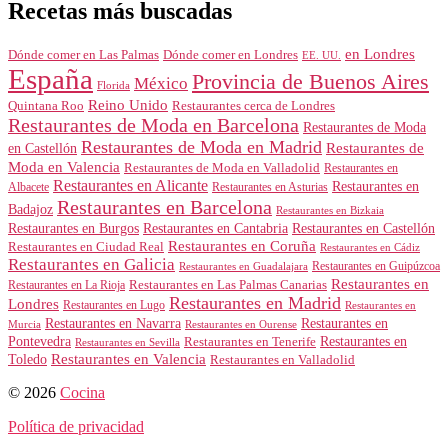
Recetas más buscadas
en Londres
Dónde comer en Londres
Dónde comer en Las Palmas
EE. UU.
España
Provincia de Buenos Aires
México
Florida
Reino Unido
Quintana Roo
Restaurantes cerca de Londres
Restaurantes de Moda en Barcelona
Restaurantes de Moda
Restaurantes de Moda en Madrid
Restaurantes de
en Castellón
Moda en Valencia
Restaurantes de Moda en Valladolid
Restaurantes en
Restaurantes en Alicante
Restaurantes en
Albacete
Restaurantes en Asturias
Restaurantes en Barcelona
Badajoz
Restaurantes en Bizkaia
Restaurantes en Burgos
Restaurantes en Cantabria
Restaurantes en Castellón
Restaurantes en Coruña
Restaurantes en Ciudad Real
Restaurantes en Cádiz
Restaurantes en Galicia
Restaurantes en Guipúzcoa
Restaurantes en Guadalajara
Restaurantes en
Restaurantes en Las Palmas Canarias
Restaurantes en La Rioja
Restaurantes en Madrid
Londres
Restaurantes en Lugo
Restaurantes en
Restaurantes en Navarra
Restaurantes en
Murcia
Restaurantes en Ourense
Restaurantes en
Pontevedra
Restaurantes en Tenerife
Restaurantes en Sevilla
Toledo
Restaurantes en Valencia
Restaurantes en Valladolid
© 2026
Cocina
Política de privacidad