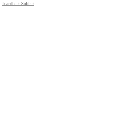
Ir arriba
↑
Subir
↑