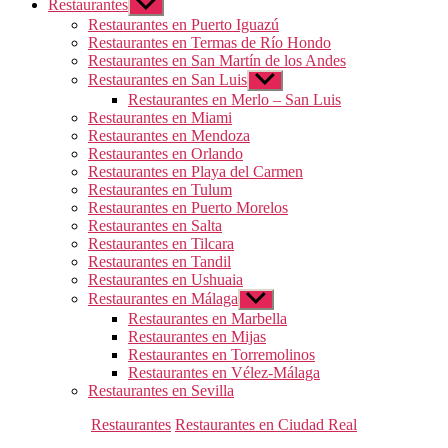
Restaurantes
Mostrar
el
Restaurantes en Puerto Iguazú
submenú
Restaurantes en Termas de Río Hondo
Restaurantes en San Martín de los Andes
Restaurantes en San Luis
Mostrar
el
Restaurantes en Merlo – San Luis
submenú
Restaurantes en Miami
Restaurantes en Mendoza
Restaurantes en Orlando
Restaurantes en Playa del Carmen
Restaurantes en Tulum
Restaurantes en Puerto Morelos
Restaurantes en Salta
Restaurantes en Tilcara
Restaurantes en Tandil
Restaurantes en Ushuaia
Restaurantes en Málaga
Mostrar
el
Restaurantes en Marbella
submenú
Restaurantes en Mijas
Restaurantes en Torremolinos
Restaurantes en Vélez-Málaga
Restaurantes en Sevilla
Categorías
Restaurantes
Restaurantes en Ciudad Real