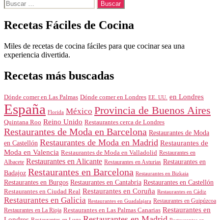
Buscar:
Recetas Fáciles de Cocina
Miles de recetas de cocina fáciles para que cocinar sea una
experiencia divertida.
Recetas más buscadas
en Londres
Dónde comer en Londres
Dónde comer en Las Palmas
EE. UU.
España
Provincia de Buenos Aires
México
Florida
Reino Unido
Quintana Roo
Restaurantes cerca de Londres
Restaurantes de Moda en Barcelona
Restaurantes de Moda
Restaurantes de Moda en Madrid
Restaurantes de
en Castellón
Moda en Valencia
Restaurantes de Moda en Valladolid
Restaurantes en
Restaurantes en Alicante
Restaurantes en
Albacete
Restaurantes en Asturias
Restaurantes en Barcelona
Badajoz
Restaurantes en Bizkaia
Restaurantes en Burgos
Restaurantes en Cantabria
Restaurantes en Castellón
Restaurantes en Coruña
Restaurantes en Ciudad Real
Restaurantes en Cádiz
Restaurantes en Galicia
Restaurantes en Guipúzcoa
Restaurantes en Guadalajara
Restaurantes en
Restaurantes en Las Palmas Canarias
Restaurantes en La Rioja
Restaurantes en Madrid
Londres
Restaurantes en Lugo
Restaurantes en