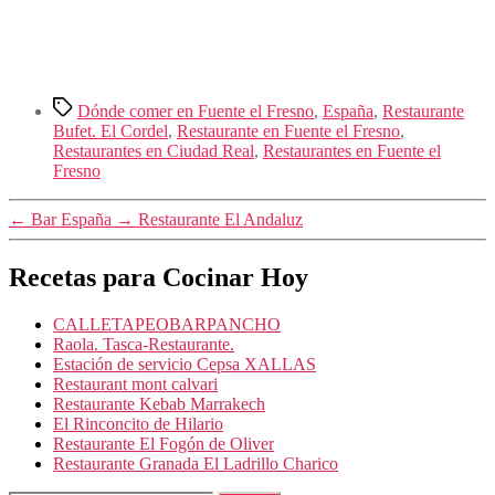
Etiquetas
Dónde comer en Fuente el Fresno
,
España
,
Restaurante
Bufet. El Cordel
,
Restaurante en Fuente el Fresno
,
Restaurantes en Ciudad Real
,
Restaurantes en Fuente el
Fresno
←
Bar España
→
Restaurante El Andaluz
Recetas para Cocinar Hoy
CALLETAPEOBARPANCHO
Raola. Tasca-Restaurante.
Estación de servicio Cepsa XALLAS
Restaurant mont calvari
Restaurante Kebab Marrakech
El Rinconcito de Hilario
Restaurante El Fogón de Oliver
Restaurante Granada El Ladrillo Charico