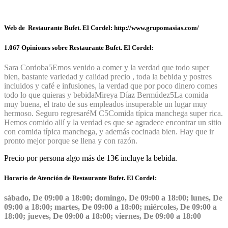
Web de Restaurante Bufet. El Cordel: http://www.grupomasias.com/
1.067 Opiniones sobre Restaurante Bufet. El Cordel:
Sara Cordoba
5
Emos venido a comer y la verdad que todo super
bien, bastante variedad y calidad precio , toda la bebida y postres
incluidos y café e infusiones, la verdad que por poco dinero comes
todo lo que quieras y bebida
Mireya Díaz Bermúdez
5
La comida
muy buena, el trato de sus empleados insuperable un lugar muy
hermoso. Seguro regresaré
M C
5
Comida típica manchega super rica.
Hemos comido allí y la verdad es que se agradece encontrar un sitio
con comida típica manchega, y además cocinada bien. Hay que ir
pronto mejor porque se llena y con razón.
Precio por persona algo más de 13€ incluye la bebida.
Horario de Atención de Restaurante Bufet. El Cordel:
sábado, De 09:00 a 18:00; domingo, De 09:00 a 18:00; lunes, De
09:00 a 18:00; martes, De 09:00 a 18:00; miércoles, De 09:00 a
18:00; jueves, De 09:00 a 18:00; viernes, De 09:00 a 18:00