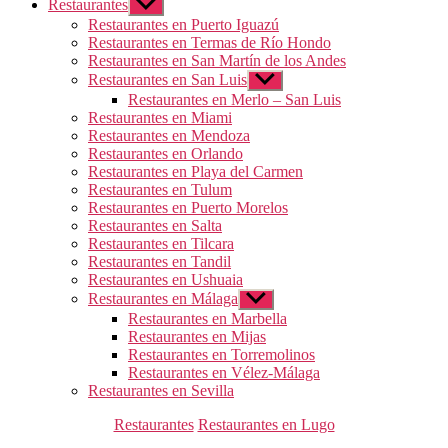
Restaurantes
Mostrar
el
Restaurantes en Puerto Iguazú
submenú
Restaurantes en Termas de Río Hondo
Restaurantes en San Martín de los Andes
Restaurantes en San Luis
Mostrar
el
Restaurantes en Merlo – San Luis
submenú
Restaurantes en Miami
Restaurantes en Mendoza
Restaurantes en Orlando
Restaurantes en Playa del Carmen
Restaurantes en Tulum
Restaurantes en Puerto Morelos
Restaurantes en Salta
Restaurantes en Tilcara
Restaurantes en Tandil
Restaurantes en Ushuaia
Restaurantes en Málaga
Mostrar
el
Restaurantes en Marbella
submenú
Restaurantes en Mijas
Restaurantes en Torremolinos
Restaurantes en Vélez-Málaga
Restaurantes en Sevilla
Categorías
Restaurantes
Restaurantes en Lugo