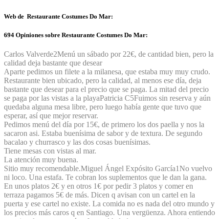
Web de Restaurante Costumes Do Mar:
694 Opiniones sobre Restaurante Costumes Do Mar:
Carlos Valverde
2
Menú un sábado por 22€, de cantidad bien, pero la
calidad deja bastante que desear
Aparte pedimos un filete a la milanesa, que estaba muy muy crudo.
Restaurante bien ubicado, pero la calidad, al menos ese día, deja
bastante que desear para el precio que se paga. La mitad del precio
se paga por las vistas a la playa
Patricia C
5
Fuimos sin reserva y aún
quedaba alguna mesa libre, pero luego había gente que tuvo que
esperar, así que mejor reservar.
Pedimos menú del día por 15€, de primero los dos paella y nos la
sacaron asi. Estaba buenísima de sabor y de textura. De segundo
bacalao y churrasco y las dos cosas buenísimas.
Tiene mesas con vistas al mar.
La atención muy buena.
Sitio muy recomendable.
Miguel Ángel Expósito García
1
No vuelvo
ni loco. Una estafa. Te cobran los suplementos que le dan la gana.
En unos platos 2€ y en otros 1€ por pedir 3 platos y comer en
terraza pagamos 5€ de más. Dicen q avisan con un cartel en la
puerta y ese cartel no existe. La comida no es nada del otro mundo y
los precios más caros q en Santiago. Una vergüenza. Ahora entiendo