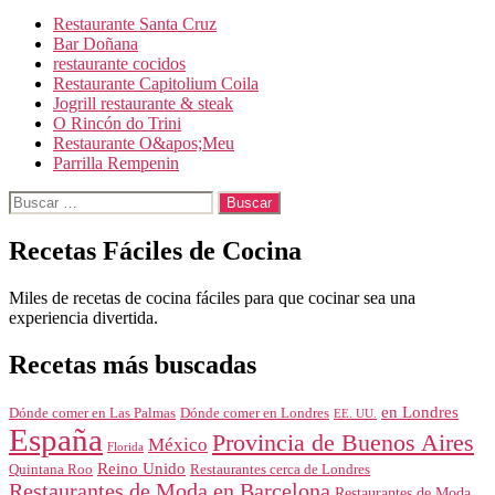
Restaurante Santa Cruz
Bar Doñana
restaurante cocidos
Restaurante Capitolium Coila
Jogrill restaurante & steak
O Rincón do Trini
Restaurante O&apos;Meu
Parrilla Rempenin
Buscar:
Recetas Fáciles de Cocina
Miles de recetas de cocina fáciles para que cocinar sea una
experiencia divertida.
Recetas más buscadas
en Londres
Dónde comer en Londres
Dónde comer en Las Palmas
EE. UU.
España
Provincia de Buenos Aires
México
Florida
Reino Unido
Quintana Roo
Restaurantes cerca de Londres
Restaurantes de Moda en Barcelona
Restaurantes de Moda