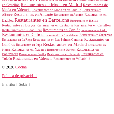
Restaurantes de Moda en Madrid
Restaurantes de
en Castellón
Moda en Valencia
Restaurantes de Moda en Valladolid
Restaurantes en
Restaurantes en Alicante
Restaurantes en
Albacete
Restaurantes en Asturias
Restaurantes en Barcelona
Badajoz
Restaurantes en Bizkaia
Restaurantes en Burgos
Restaurantes en Cantabria
Restaurantes en Castellón
Restaurantes en Coruña
Restaurantes en Ciudad Real
Restaurantes en Cádiz
Restaurantes en Galicia
Restaurantes en Guipúzcoa
Restaurantes en Guadalajara
Restaurantes en
Restaurantes en Las Palmas Canarias
Restaurantes en La Rioja
Restaurantes en Madrid
Londres
Restaurantes en Lugo
Restaurantes en
Restaurantes en Navarra
Restaurantes en
Murcia
Restaurantes en Ourense
Restaurantes en
Pontevedra
Restaurantes en Tenerife
Restaurantes en Sevilla
Toledo
Restaurantes en Valencia
Restaurantes en Valladolid
© 2026
Cocina
Política de privacidad
Ir arriba
↑
Subir
↑