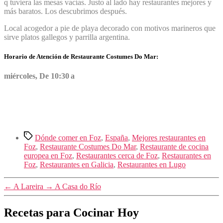
q tuviera las mesas vacías. Justo al lado hay restaurantes mejores y
más baratos. Los descubrimos después.
Local acogedor a pie de playa decorado con motivos marineros que
sirve platos gallegos y parrilla argentina.
Horario de Atención de Restaurante Costumes Do Mar:
miércoles, De 10:30 a
Etiquetas
Dónde comer en Foz
,
España
,
Mejores restaurantes en
Foz
,
Restaurante Costumes Do Mar
,
Restaurante de cocina
europea en Foz
,
Restaurantes cerca de Foz
,
Restaurantes en
Foz
,
Restaurantes en Galicia
,
Restaurantes en Lugo
←
A Lareira
→
A Casa do Río
Recetas para Cocinar Hoy