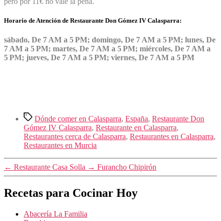
pero por 11€ no vale la pena.
Horario de Atención de Restaurante Don Gómez IV Calasparra:
sábado, De 7 AM a 5 PM; domingo, De 7 AM a 5 PM; lunes, De
7 AM a 5 PM; martes, De 7 AM a 5 PM; miércoles, De 7 AM a
5 PM; jueves, De 7 AM a 5 PM; viernes, De 7 AM a 5 PM
Etiquetas
Dónde comer en Calasparra
,
España
,
Restaurante Don
Gómez IV Calasparra
,
Restaurante en Calasparra
,
Restaurantes cerca de Calasparra
,
Restaurantes en Calasparra
,
Restaurantes en Murcia
←
Restaurante Casa Solla
→
Furancho Chipirón
Recetas para Cocinar Hoy
Abacería La Familia