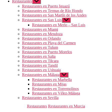
Restaurantes
Mostrar
el
Restaurantes en Puerto Iguazú
submenú
Restaurantes en Termas de Río Hondo
Restaurantes en San Martín de los Andes
Restaurantes en San Luis
Mostrar
el
Restaurantes en Merlo – San Luis
submenú
Restaurantes en Miami
Restaurantes en Mendoza
Restaurantes en Orlando
Restaurantes en Playa del Carmen
Restaurantes en Tulum
Restaurantes en Puerto Morelos
Restaurantes en Salta
Restaurantes en Tilcara
Restaurantes en Tandil
Restaurantes en Ushuaia
Restaurantes en Málaga
Mostrar
el
Restaurantes en Marbella
submenú
Restaurantes en Mijas
Restaurantes en Torremolinos
Restaurantes en Vélez-Málaga
Restaurantes en Sevilla
Categorías
Restaurantes
Restaurantes en Murcia