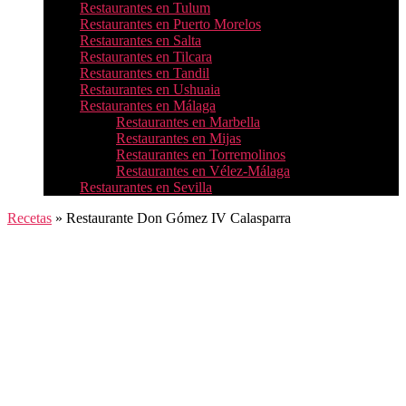
Restaurantes en Tulum
Restaurantes en Puerto Morelos
Restaurantes en Salta
Restaurantes en Tilcara
Restaurantes en Tandil
Restaurantes en Ushuaia
Restaurantes en Málaga
Restaurantes en Marbella
Restaurantes en Mijas
Restaurantes en Torremolinos
Restaurantes en Vélez-Málaga
Restaurantes en Sevilla
Recetas
»
Restaurante Don Gómez IV Calasparra