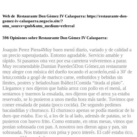
Web de Restaurante Don Gómez IV Calasparra: https://restaurante-don-
gomez-iv-calasparra.negocio.site/?
utm_source=gmb&utm_medium=referral
596 Opiniones sobre Restaurante Don Gómez IV Calasparra:
Joaquin Perez Piera
4
Muy buen menú diario, variado y de calidad a
un precio superajustado. Entorno agradable. Servicio amable y
rápido. Si pasamos otra vez por esa carretera volveremos a parar.
Muy recomendable.
Damian Paredes
5
Don Gómez,un restaurante
muy alegre con música del dueño tocando el acordeón,está a 30′ de
letur,comida a gogó de marisco carne, embutidos y bebidas sin
límites, postres y helados
Juan Ibáñez
1
Comida “tirada al plato”.
Llegamos y nos dijeron que había arroz con pollo en el menú, al
sentarnos y traernos la ensalada, nos dijeron que el arroz ya estaba
reservado, se lo pusieron a unos media hora más tarde. Tuvimos que
comer ensalada de patata (poco cocida). De segundo pedimos
bacaladillas y churrasco. El churrasco apenas se podía masticar de lo
duro que estaba. Eso sí, a los de la al lado, además de patatas, se lo
pusieron con huevo frito. Como entrante, en otras mesas, vimos que
ponían sobrasada con pan. A nosotros nos dieron agua y pan, sin
sobrasada. Nos trataron con prisa y poco interés. El café estaba rico,