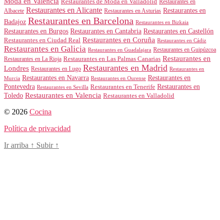
Moda en Valencia
Restaurantes de Moda en Valladolid
Restaurantes en
Restaurantes en Alicante
Restaurantes en
Albacete
Restaurantes en Asturias
Restaurantes en Barcelona
Badajoz
Restaurantes en Bizkaia
Restaurantes en Burgos
Restaurantes en Cantabria
Restaurantes en Castellón
Restaurantes en Coruña
Restaurantes en Ciudad Real
Restaurantes en Cádiz
Restaurantes en Galicia
Restaurantes en Guipúzcoa
Restaurantes en Guadalajara
Restaurantes en
Restaurantes en Las Palmas Canarias
Restaurantes en La Rioja
Restaurantes en Madrid
Londres
Restaurantes en Lugo
Restaurantes en
Restaurantes en Navarra
Restaurantes en
Murcia
Restaurantes en Ourense
Restaurantes en
Pontevedra
Restaurantes en Tenerife
Restaurantes en Sevilla
Toledo
Restaurantes en Valencia
Restaurantes en Valladolid
© 2026
Cocina
Política de privacidad
Ir arriba
↑
Subir
↑