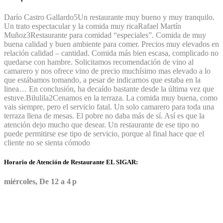
Darío Castro Gallardo
5
Un restaurante muy bueno y muy tranquilo.
Un trato espectacular y la comida muy rica
Rafael Martín
Muñoz
3
Restaurante para comidad “especiales”. Comida de muy
buena calidad y buen ambiente para comer. Precios muy elevados en
relación calidad – cantidad. Comida más bien escasa, complicado no
quedarse con hambre. Solicitamos recomendación de vino al
camarero y nos ofrece vino de precio muchísimo mas elevado a lo
que estábamos tomando, a pesar de indicarnos que estaba en la
linea… En conclusión, ha decaído bastante desde la última vez que
estuve.
Bilulila
2
Cenamos en la terraza. La comida muy buena, como
vais siempre, pero el servicio fatal. Un solo camarero para toda una
terraza llena de mesas. El pobre no daba más de sí. Así es que la
atención dejo mucho que desear. Un restaurante de ese tipo no
puede permitirse ese tipo de servicio, porque al final hace que el
cliente no se sienta cómodo
Horario de Atención de Restaurante EL SIGAR:
miércoles, De 12 a 4 p