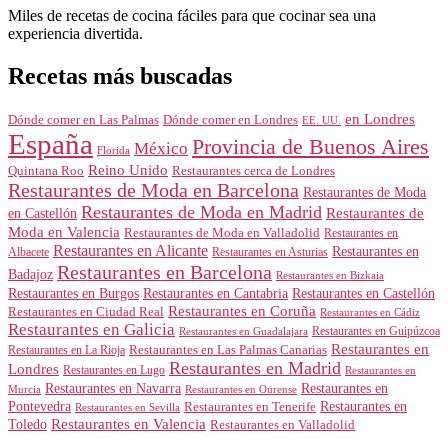
Miles de recetas de cocina fáciles para que cocinar sea una
experiencia divertida.
Recetas más buscadas
en Londres
Dónde comer en Londres
Dónde comer en Las Palmas
EE. UU.
España
Provincia de Buenos Aires
México
Florida
Reino Unido
Quintana Roo
Restaurantes cerca de Londres
Restaurantes de Moda en Barcelona
Restaurantes de Moda
Restaurantes de Moda en Madrid
Restaurantes de
en Castellón
Moda en Valencia
Restaurantes de Moda en Valladolid
Restaurantes en
Restaurantes en Alicante
Restaurantes en
Albacete
Restaurantes en Asturias
Restaurantes en Barcelona
Badajoz
Restaurantes en Bizkaia
Restaurantes en Burgos
Restaurantes en Cantabria
Restaurantes en Castellón
Restaurantes en Coruña
Restaurantes en Ciudad Real
Restaurantes en Cádiz
Restaurantes en Galicia
Restaurantes en Guipúzcoa
Restaurantes en Guadalajara
Restaurantes en
Restaurantes en Las Palmas Canarias
Restaurantes en La Rioja
Restaurantes en Madrid
Londres
Restaurantes en Lugo
Restaurantes en
Restaurantes en Navarra
Restaurantes en
Murcia
Restaurantes en Ourense
Restaurantes en
Pontevedra
Restaurantes en Tenerife
Restaurantes en Sevilla
Toledo
Restaurantes en Valencia
Restaurantes en Valladolid