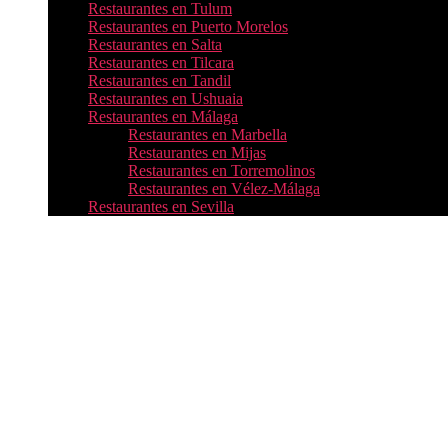
Restaurantes en Tulum
Restaurantes en Puerto Morelos
Restaurantes en Salta
Restaurantes en Tilcara
Restaurantes en Tandil
Restaurantes en Ushuaia
Restaurantes en Málaga
Restaurantes en Marbella
Restaurantes en Mijas
Restaurantes en Torremolinos
Restaurantes en Vélez-Málaga
Restaurantes en Sevilla