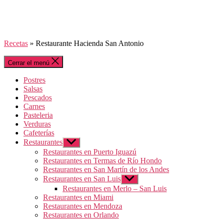
Recetas
»
Restaurante Hacienda San Antonio
Cerrar el menú
Postres
Salsas
Pescados
Carnes
Pasteleria
Verduras
Cafeterías
Restaurantes
Mostrar
el
Restaurantes en Puerto Iguazú
submenú
Restaurantes en Termas de Río Hondo
Restaurantes en San Martín de los Andes
Restaurantes en San Luis
Mostrar
el
Restaurantes en Merlo – San Luis
submenú
Restaurantes en Miami
Restaurantes en Mendoza
Restaurantes en Orlando