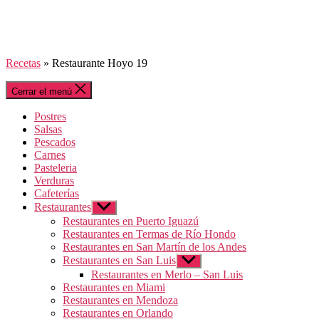
Recetas
»
Restaurante Hoyo 19
Cerrar el menú
Postres
Salsas
Pescados
Carnes
Pasteleria
Verduras
Cafeterías
Restaurantes
Mostrar
el
Restaurantes en Puerto Iguazú
submenú
Restaurantes en Termas de Río Hondo
Restaurantes en San Martín de los Andes
Restaurantes en San Luis
Mostrar
el
Restaurantes en Merlo – San Luis
submenú
Restaurantes en Miami
Restaurantes en Mendoza
Restaurantes en Orlando