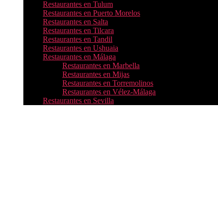
Restaurantes en Tulum
Restaurantes en Puerto Morelos
Restaurantes en Salta
Restaurantes en Tilcara
Restaurantes en Tandil
Restaurantes en Ushuaia
Restaurantes en Málaga
Restaurantes en Marbella
Restaurantes en Mijas
Restaurantes en Torremolinos
Restaurantes en Vélez-Málaga
Restaurantes en Sevilla