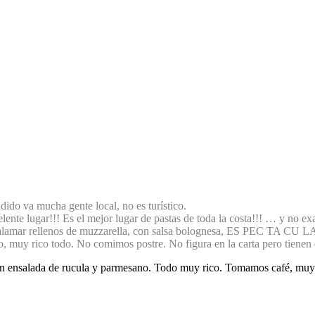
ndido va mucha gente local, no es turístico.
lente lugar!!! Es el mejor lugar de pastas de toda la costa!!! … y no exa
amar rellenos de muzzarella, con salsa bolognesa, ES PEC TA CU LAR,
muy rico todo. No comimos postre. No figura en la carta pero tienen c
n ensalada de rucula y parmesano. Todo muy rico. Tomamos café, muy r