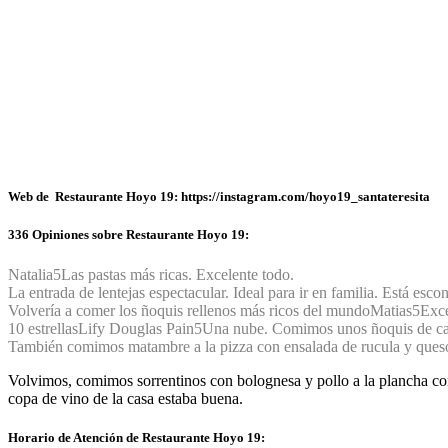
Web de Restaurante Hoyo 19: https://instagram.com/hoyo19_santateresita
336 Opiniones sobre Restaurante Hoyo 19:
Natalia
5
Las pastas más ricas. Excelente todo.
La entrada de lentejas espectacular. Ideal para ir en familia. Está esco
Volvería a comer los ñoquis rellenos más ricos del mundo
Matias
5
Exce
10 estrellas
Lify Douglas Pain
5
Una nube. Comimos unos ñoquis de cal
También comimos matambre a la pizza con ensalada de rucula y queso, 
Volvimos, comimos sorrentinos con bolognesa y pollo a la plancha co
copa de vino de la casa estaba buena.
Horario de Atención de Restaurante Hoyo 19: