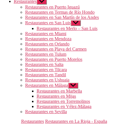
Restaurantes
Mostrar
el
Restaurantes en Puerto Iguazú
submenú
Restaurantes en Termas de Río Hondo
Restaurantes en San Martín de los Andes
Restaurantes en San Luis
Mostrar
el
Restaurantes en Merlo – San Luis
submenú
Restaurantes en Miami
Restaurantes en Mendoza
Restaurantes en Orlando
Restaurantes en Playa del Carmen
Restaurantes en Tulum
Restaurantes en Puerto Morelos
Restaurantes en Salta
Restaurantes en Tilcara
Restaurantes en Tandil
Restaurantes en Ushuaia
Restaurantes en Málaga
Mostrar
el
Restaurantes en Marbella
submenú
Restaurantes en Mijas
Restaurantes en Torremolinos
Restaurantes en Vélez-Málaga
Restaurantes en Sevilla
Categorías
Restaurantes
Restaurantes en La Rioja - España