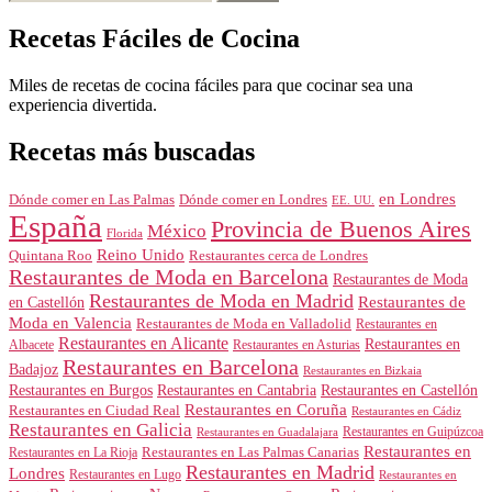
Recetas Fáciles de Cocina
Miles de recetas de cocina fáciles para que cocinar sea una
experiencia divertida.
Recetas más buscadas
en Londres
Dónde comer en Londres
Dónde comer en Las Palmas
EE. UU.
España
Provincia de Buenos Aires
México
Florida
Reino Unido
Quintana Roo
Restaurantes cerca de Londres
Restaurantes de Moda en Barcelona
Restaurantes de Moda
Restaurantes de Moda en Madrid
Restaurantes de
en Castellón
Moda en Valencia
Restaurantes de Moda en Valladolid
Restaurantes en
Restaurantes en Alicante
Restaurantes en
Albacete
Restaurantes en Asturias
Restaurantes en Barcelona
Badajoz
Restaurantes en Bizkaia
Restaurantes en Burgos
Restaurantes en Cantabria
Restaurantes en Castellón
Restaurantes en Coruña
Restaurantes en Ciudad Real
Restaurantes en Cádiz
Restaurantes en Galicia
Restaurantes en Guipúzcoa
Restaurantes en Guadalajara
Restaurantes en
Restaurantes en Las Palmas Canarias
Restaurantes en La Rioja
Restaurantes en Madrid
Londres
Restaurantes en Lugo
Restaurantes en