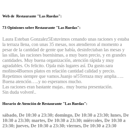
Web de Restaurante "Las Ruedas":
73 Opiniones sobre Restaurante "Las Ruedas":
Laura Esteban Gonzalez
5
Estuvimos cenando unas raciones y estaba
la terraza llena, con unas 35 mesas, nos atendieron al momento a
pesar de la cantidad de gente que había, desinfectaban las mesas y
las sillas, las raciones buenisimas, a muy buen precio, y en grandes
cantidades. Muy buena organización, atención rápida y muy
agradables. Os felicito. Ojala más lugares así. Da gusto.
sara
moñino
4
Buenos platos en relación cantidad calidad y precio.
Repetimos siempre que vamos.
Juanjo sé
5
Terraza muy amplia…..
Buena atención…..y no esperamos mucho.
Las raciones eran bastante majas.. muy buena presentación.
Sin duda volveré..
Horario de Atención de Restaurante "Las Ruedas":
sábado, De 10:30 a 23:30; domingo, De 10:30 a 23:30; lunes, De
10:30 a 23:30; martes, De 10:30 a 23:30; miércoles, De 10:30 a
23:30; jueves, De 10:30 a 23:30; viernes, De 10:30 a 23:30