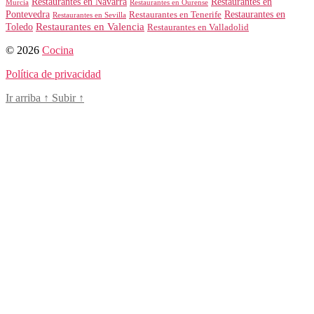
Restaurantes en Navarra
Restaurantes en
Murcia
Restaurantes en Ourense
Restaurantes en
Pontevedra
Restaurantes en Tenerife
Restaurantes en Sevilla
Toledo
Restaurantes en Valencia
Restaurantes en Valladolid
© 2026
Cocina
Política de privacidad
Ir arriba
↑
Subir
↑