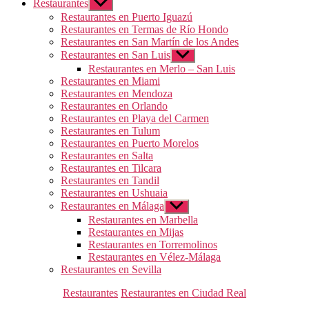
Restaurantes
Mostrar
el
Restaurantes en Puerto Iguazú
submenú
Restaurantes en Termas de Río Hondo
Restaurantes en San Martín de los Andes
Restaurantes en San Luis
Mostrar
el
Restaurantes en Merlo – San Luis
submenú
Restaurantes en Miami
Restaurantes en Mendoza
Restaurantes en Orlando
Restaurantes en Playa del Carmen
Restaurantes en Tulum
Restaurantes en Puerto Morelos
Restaurantes en Salta
Restaurantes en Tilcara
Restaurantes en Tandil
Restaurantes en Ushuaia
Restaurantes en Málaga
Mostrar
el
Restaurantes en Marbella
submenú
Restaurantes en Mijas
Restaurantes en Torremolinos
Restaurantes en Vélez-Málaga
Restaurantes en Sevilla
Categorías
Restaurantes
Restaurantes en Ciudad Real