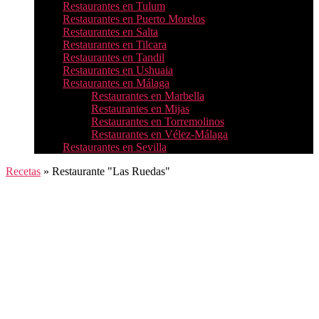
Restaurantes en Tulum
Restaurantes en Puerto Morelos
Restaurantes en Salta
Restaurantes en Tilcara
Restaurantes en Tandil
Restaurantes en Ushuaia
Restaurantes en Málaga
Restaurantes en Marbella
Restaurantes en Mijas
Restaurantes en Torremolinos
Restaurantes en Vélez-Málaga
Restaurantes en Sevilla
Recetas
»
Restaurante "Las Ruedas"