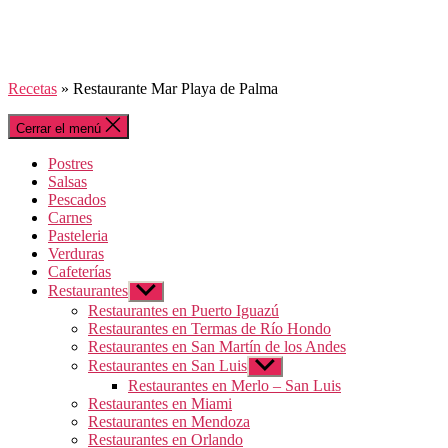
Recetas
»
Restaurante Mar Playa de Palma
Cerrar el menú
Postres
Salsas
Pescados
Carnes
Pasteleria
Verduras
Cafeterías
Restaurantes
Mostrar
el
Restaurantes en Puerto Iguazú
submenú
Restaurantes en Termas de Río Hondo
Restaurantes en San Martín de los Andes
Restaurantes en San Luis
Mostrar
el
Restaurantes en Merlo – San Luis
submenú
Restaurantes en Miami
Restaurantes en Mendoza
Restaurantes en Orlando