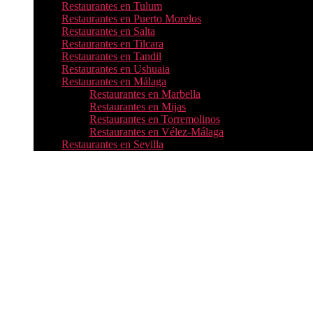
Restaurantes en Tulum
Restaurantes en Puerto Morelos
Restaurantes en Salta
Restaurantes en Tilcara
Restaurantes en Tandil
Restaurantes en Ushuaia
Restaurantes en Málaga
Restaurantes en Marbella
Restaurantes en Mijas
Restaurantes en Torremolinos
Restaurantes en Vélez-Málaga
Restaurantes en Sevilla