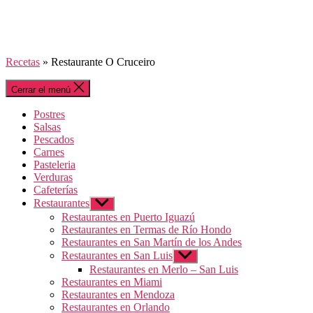
Recetas
»
Restaurante O Cruceiro
Cerrar el menú
Postres
Salsas
Pescados
Carnes
Pasteleria
Verduras
Cafeterías
Restaurantes
Mostrar
el
Restaurantes en Puerto Iguazú
submenú
Restaurantes en Termas de Río Hondo
Restaurantes en San Martín de los Andes
Restaurantes en San Luis
Mostrar
el
Restaurantes en Merlo – San Luis
submenú
Restaurantes en Miami
Restaurantes en Mendoza
Restaurantes en Orlando