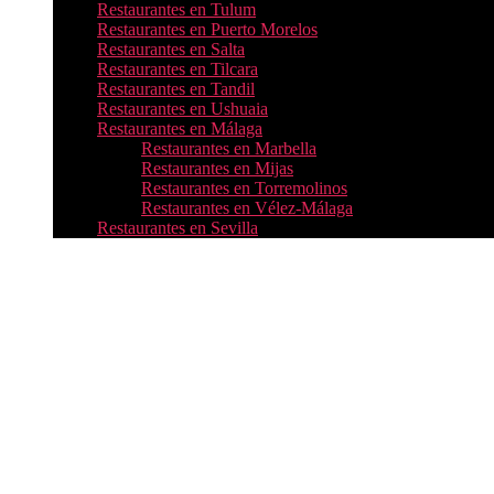
Restaurantes en Tulum
Restaurantes en Puerto Morelos
Restaurantes en Salta
Restaurantes en Tilcara
Restaurantes en Tandil
Restaurantes en Ushuaia
Restaurantes en Málaga
Restaurantes en Marbella
Restaurantes en Mijas
Restaurantes en Torremolinos
Restaurantes en Vélez-Málaga
Restaurantes en Sevilla