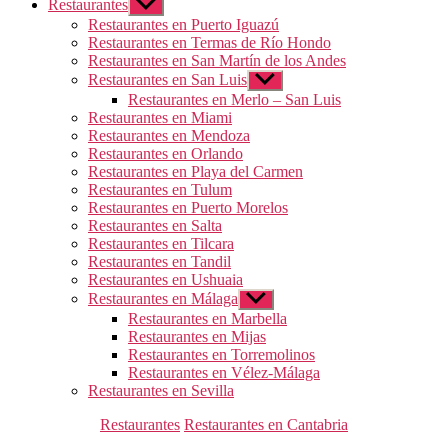
Restaurantes
Mostrar
el
Restaurantes en Puerto Iguazú
submenú
Restaurantes en Termas de Río Hondo
Restaurantes en San Martín de los Andes
Restaurantes en San Luis
Mostrar
el
Restaurantes en Merlo – San Luis
submenú
Restaurantes en Miami
Restaurantes en Mendoza
Restaurantes en Orlando
Restaurantes en Playa del Carmen
Restaurantes en Tulum
Restaurantes en Puerto Morelos
Restaurantes en Salta
Restaurantes en Tilcara
Restaurantes en Tandil
Restaurantes en Ushuaia
Restaurantes en Málaga
Mostrar
el
Restaurantes en Marbella
submenú
Restaurantes en Mijas
Restaurantes en Torremolinos
Restaurantes en Vélez-Málaga
Restaurantes en Sevilla
Categorías
Restaurantes
Restaurantes en Cantabria