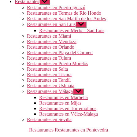
Restaurantes
Mostrar
el
Restaurantes en Puerto Iguazú
submenú
Restaurantes en Termas de Río Hondo
Restaurantes en San Martín de los Andes
Restaurantes en San Luis
Mostrar
el
Restaurantes en Merlo – San Luis
submenú
Restaurantes en Miami
Restaurantes en Mendoza
Restaurantes en Orlando
Restaurantes en Playa del Carmen
Restaurantes en Tulum
Restaurantes en Puerto Morelos
Restaurantes en Salta
Restaurantes en Tilcara
Restaurantes en Tandil
Restaurantes en Ushuaia
Restaurantes en Málaga
Mostrar
el
Restaurantes en Marbella
submenú
Restaurantes en Mijas
Restaurantes en Torremolinos
Restaurantes en Vélez-Málaga
Restaurantes en Sevilla
Categorías
Restaurantes
Restaurantes en Pontevedra