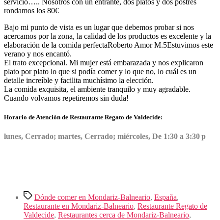
servicio….. Nosotros con un entrante, dos platos y dos postres
rondamos los 80€
Bajo mi punto de vista es un lugar que debemos probar si nos
acercamos por la zona, la calidad de los productos es excelente y la
elaboración de la comida perfecta
Roberto Amor M.
5
Estuvimos este
verano y nos encantó.
El trato excepcional. Mi mujer está embarazada y nos explicaron
plato por plato lo que si podía comer y lo que no, lo cuál es un
detalle increíble y facilita muchísimo la elección.
La comida exquisita, el ambiente tranquilo y muy agradable.
Cuando volvamos repetiremos sin duda!
Horario de Atención de Restaurante Regato de Valdecide:
lunes, Cerrado; martes, Cerrado; miércoles, De 1:30 a 3:30 p
Etiquetas
Dónde comer en Mondariz-Balneario
,
España
,
Restaurante en Mondariz-Balneario
,
Restaurante Regato de
Valdecide
,
Restaurantes cerca de Mondariz-Balneario
,