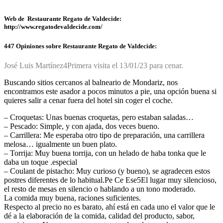
Web de Restaurante Regato de Valdecide:
http://www.regatodevaldecide.com/
447 Opiniones sobre Restaurante Regato de Valdecide:
José Luis Martínez
4
Primera visita el 13/01/23 para cenar.
Buscando sitios cercanos al balneario de Mondariz, nos
encontramos este asador a pocos minutos a pie, una opción buena si
quieres salir a cenar fuera del hotel sin coger el coche.
– Croquetas: Unas buenas croquetas, pero estaban saladas…
– Pescado: Simple, y con ajada, dos veces bueno.
– Carrillera: Me esperaba otro tipo de preparación, una carrillera
melosa… igualmente un buen plato.
– Torrija: Muy buena torrija, con un helado de haba tonka que le
daba un toque .especial
– Coulant de pistacho: Muy curioso (y bueno), se agradecen estos
postres diferentes de lo habitual.
Pe Ce Ese
5
El lugar muy silencioso,
el resto de mesas en silencio o hablando a un tono moderado.
La comida muy buena, raciones suficientes.
Respecto al precio no es barato, ahí está en cada uno el valor que le
dé a la elaboración de la comida, calidad del producto, sabor,