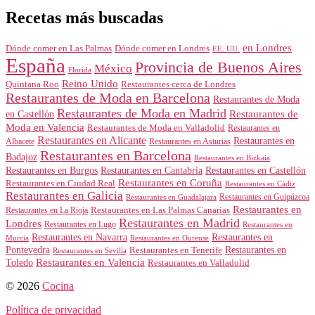
Recetas más buscadas
en Londres
Dónde comer en Londres
Dónde comer en Las Palmas
EE. UU.
España
Provincia de Buenos Aires
México
Florida
Reino Unido
Quintana Roo
Restaurantes cerca de Londres
Restaurantes de Moda en Barcelona
Restaurantes de Moda
Restaurantes de Moda en Madrid
Restaurantes de
en Castellón
Moda en Valencia
Restaurantes de Moda en Valladolid
Restaurantes en
Restaurantes en Alicante
Restaurantes en
Albacete
Restaurantes en Asturias
Restaurantes en Barcelona
Badajoz
Restaurantes en Bizkaia
Restaurantes en Burgos
Restaurantes en Cantabria
Restaurantes en Castellón
Restaurantes en Coruña
Restaurantes en Ciudad Real
Restaurantes en Cádiz
Restaurantes en Galicia
Restaurantes en Guipúzcoa
Restaurantes en Guadalajara
Restaurantes en
Restaurantes en Las Palmas Canarias
Restaurantes en La Rioja
Restaurantes en Madrid
Londres
Restaurantes en Lugo
Restaurantes en
Restaurantes en Navarra
Restaurantes en
Murcia
Restaurantes en Ourense
Restaurantes en
Pontevedra
Restaurantes en Tenerife
Restaurantes en Sevilla
Toledo
Restaurantes en Valencia
Restaurantes en Valladolid
© 2026
Cocina
Política de privacidad