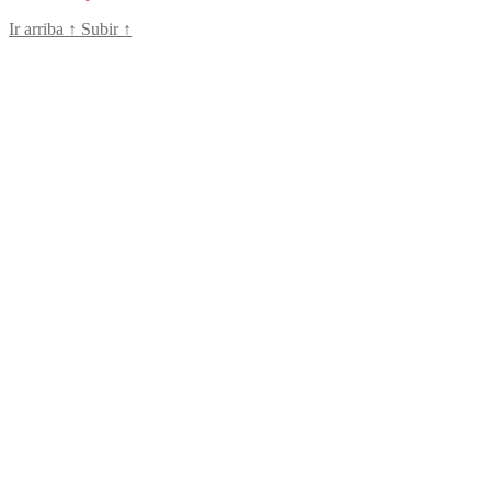
Ir arriba
↑
Subir
↑