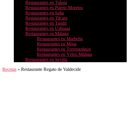
Restaurantes en Tulum
Restaurantes en Puerto Morelos
Restaurantes en Salta
Restaurantes en Tilcara
Restaurantes en Tandil
Restaurantes en Ushuaia
Restaurantes en Málaga
Restaurantes en Marbella
Restaurantes en Mijas
Restaurantes en Torremolinos
Restaurantes en Vélez-Málaga
Restaurantes en Sevilla
Recetas
»
Restaurante Regato de Valdecide