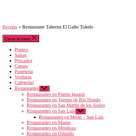
Recetas
»
Restaurante Taberna El Gallo Toledo
Cerrar el menú
Postres
Salsas
Pescados
Carnes
Pasteleria
Verduras
Cafeterías
Restaurantes
Mostrar
el
Restaurantes en Puerto Iguazú
submenú
Restaurantes en Termas de Río Hondo
Restaurantes en San Martín de los Andes
Restaurantes en San Luis
Mostrar
el
Restaurantes en Merlo – San Luis
submenú
Restaurantes en Miami
Restaurantes en Mendoza
Restaurantes en Orlando