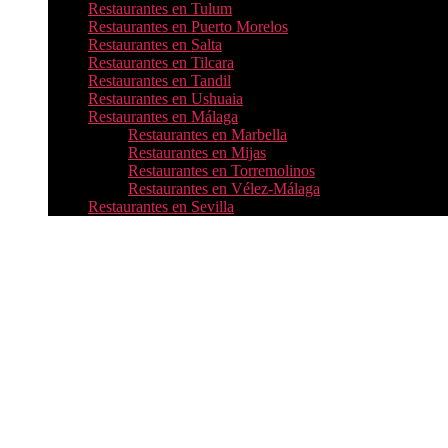
Restaurantes en Tulum
Restaurantes en Puerto Morelos
Restaurantes en Salta
Restaurantes en Tilcara
Restaurantes en Tandil
Restaurantes en Ushuaia
Restaurantes en Málaga
Restaurantes en Marbella
Restaurantes en Mijas
Restaurantes en Torremolinos
Restaurantes en Vélez-Málaga
Restaurantes en Sevilla