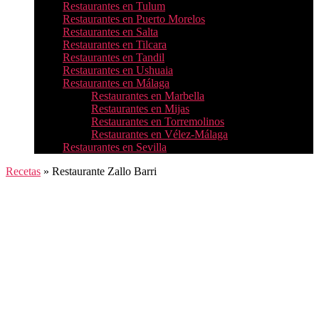
Restaurantes en Tulum
Restaurantes en Puerto Morelos
Restaurantes en Salta
Restaurantes en Tilcara
Restaurantes en Tandil
Restaurantes en Ushuaia
Restaurantes en Málaga
Restaurantes en Marbella
Restaurantes en Mijas
Restaurantes en Torremolinos
Restaurantes en Vélez-Málaga
Restaurantes en Sevilla
Recetas
»
Restaurante Zallo Barri