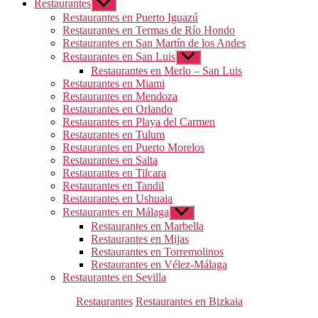
Restaurantes
Mostrar
el
Restaurantes en Puerto Iguazú
submenú
Restaurantes en Termas de Río Hondo
Restaurantes en San Martín de los Andes
Restaurantes en San Luis
Mostrar
el
Restaurantes en Merlo – San Luis
submenú
Restaurantes en Miami
Restaurantes en Mendoza
Restaurantes en Orlando
Restaurantes en Playa del Carmen
Restaurantes en Tulum
Restaurantes en Puerto Morelos
Restaurantes en Salta
Restaurantes en Tilcara
Restaurantes en Tandil
Restaurantes en Ushuaia
Restaurantes en Málaga
Mostrar
el
Restaurantes en Marbella
submenú
Restaurantes en Mijas
Restaurantes en Torremolinos
Restaurantes en Vélez-Málaga
Restaurantes en Sevilla
Categorías
Restaurantes
Restaurantes en Bizkaia