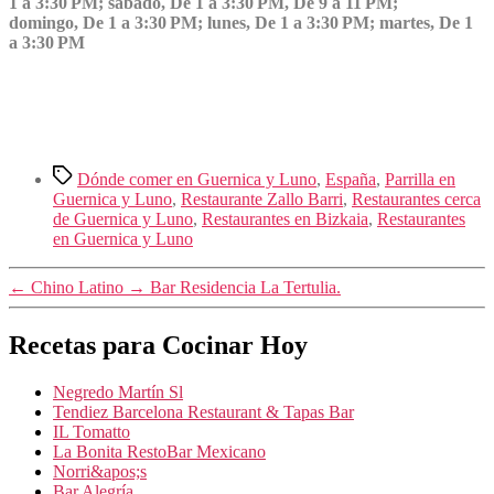
1 a 3:30 PM; sábado, De 1 a 3:30 PM, De 9 a 11 PM;
domingo, De 1 a 3:30 PM; lunes, De 1 a 3:30 PM; martes, De 1
a 3:30 PM
Etiquetas
Dónde comer en Guernica y Luno
,
España
,
Parrilla en
Guernica y Luno
,
Restaurante Zallo Barri
,
Restaurantes cerca
de Guernica y Luno
,
Restaurantes en Bizkaia
,
Restaurantes
en Guernica y Luno
←
Chino Latino
→
Bar Residencia La Tertulia.
Recetas para Cocinar Hoy
Negredo Martín Sl
Tendiez Barcelona Restaurant & Tapas Bar
IL Tomatto
La Bonita RestoBar Mexicano
Norri&apos;s
Bar Alegría