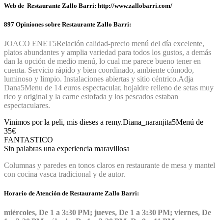
Web de Restaurante Zallo Barri: http://www.zallobarri.com/
897 Opiniones sobre Restaurante Zallo Barri:
JOACO ENET
5
Relación calidad-precio menú del día excelente,
platos abundantes y amplia variedad para todos los gustos, a demás
dan la opción de medio menú, lo cual me parece bueno tener en
cuenta. Servicio rápido y bien coordinado, ambiente cómodo,
luminoso y limpio. Instalaciones abiertas y sitio céntrico.
Adja
Dana
5
Menu de 14 euros espectacular, hojaldre relleno de setas muy
rico y original y la carne estofada y los pescados estaban
espectaculares.
Vinimos por la peli, mis dieses a remy.
Diana_naranjita
5
Menú de
35€
FANTASTICO
Sin palabras una experiencia maravillosa
Columnas y paredes en tonos claros en restaurante de mesa y mantel
con cocina vasca tradicional y de autor.
Horario de Atención de Restaurante Zallo Barri:
miércoles, De 1 a 3:30 PM; jueves, De 1 a 3:30 PM; viernes, De