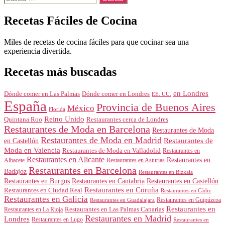
Recetas Fáciles de Cocina
Miles de recetas de cocina fáciles para que cocinar sea una
experiencia divertida.
Recetas más buscadas
en Londres
Dónde comer en Londres
Dónde comer en Las Palmas
EE. UU.
España
Provincia de Buenos Aires
México
Florida
Reino Unido
Quintana Roo
Restaurantes cerca de Londres
Restaurantes de Moda en Barcelona
Restaurantes de Moda
Restaurantes de Moda en Madrid
Restaurantes de
en Castellón
Moda en Valencia
Restaurantes de Moda en Valladolid
Restaurantes en
Restaurantes en Alicante
Restaurantes en
Albacete
Restaurantes en Asturias
Restaurantes en Barcelona
Badajoz
Restaurantes en Bizkaia
Restaurantes en Burgos
Restaurantes en Cantabria
Restaurantes en Castellón
Restaurantes en Coruña
Restaurantes en Ciudad Real
Restaurantes en Cádiz
Restaurantes en Galicia
Restaurantes en Guipúzcoa
Restaurantes en Guadalajara
Restaurantes en
Restaurantes en Las Palmas Canarias
Restaurantes en La Rioja
Restaurantes en Madrid
Londres
Restaurantes en Lugo
Restaurantes en