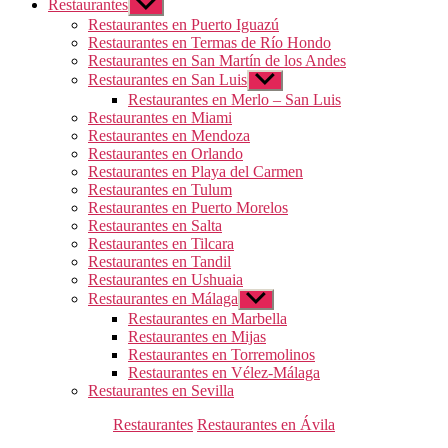
Restaurantes
Mostrar
el
Restaurantes en Puerto Iguazú
submenú
Restaurantes en Termas de Río Hondo
Restaurantes en San Martín de los Andes
Restaurantes en San Luis
Mostrar
el
Restaurantes en Merlo – San Luis
submenú
Restaurantes en Miami
Restaurantes en Mendoza
Restaurantes en Orlando
Restaurantes en Playa del Carmen
Restaurantes en Tulum
Restaurantes en Puerto Morelos
Restaurantes en Salta
Restaurantes en Tilcara
Restaurantes en Tandil
Restaurantes en Ushuaia
Restaurantes en Málaga
Mostrar
el
Restaurantes en Marbella
submenú
Restaurantes en Mijas
Restaurantes en Torremolinos
Restaurantes en Vélez-Málaga
Restaurantes en Sevilla
Categorías
Restaurantes
Restaurantes en Ávila