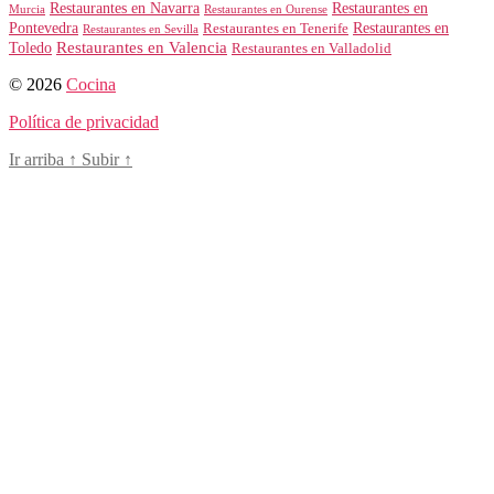
Restaurantes en Navarra
Restaurantes en
Murcia
Restaurantes en Ourense
Restaurantes en
Pontevedra
Restaurantes en Tenerife
Restaurantes en Sevilla
Toledo
Restaurantes en Valencia
Restaurantes en Valladolid
© 2026
Cocina
Política de privacidad
Ir arriba
↑
Subir
↑