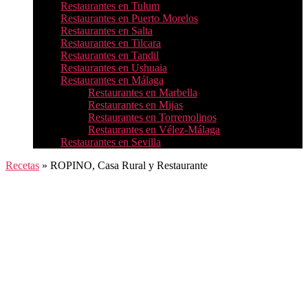
Restaurantes en Tulum
Restaurantes en Puerto Morelos
Restaurantes en Salta
Restaurantes en Tilcara
Restaurantes en Tandil
Restaurantes en Ushuaia
Restaurantes en Málaga
Restaurantes en Marbella
Restaurantes en Mijas
Restaurantes en Torremolinos
Restaurantes en Vélez-Málaga
Restaurantes en Sevilla
Recetas
»
ROPINO, Casa Rural y Restaurante