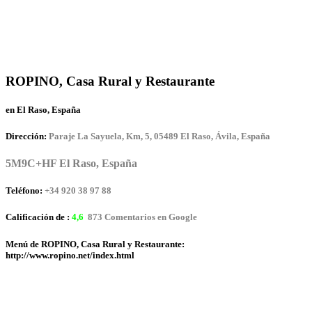
ROPINO, Casa Rural y Restaurante
en El Raso, España
Dirección:
Paraje La Sayuela, Km, 5, 05489 El Raso, Ávila, España
5M9C+HF El Raso, España
Teléfono:
+34 920 38 97 88
Calificación de :
4,6
873 Comentarios en Google
Menú de ROPINO, Casa Rural y Restaurante:
http://www.ropino.net/index.html