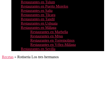
Restaurantes en Tulum
Restaurantes en Puerto Morelos
Restaurantes en Salta
Restaurantes en Tilcara
Restaurantes en Tandil
Restaurantes en Ushuaia
Restaurantes en Málaga
Restaurantes en Marbella
Restaurantes en Mijas
Restaurantes en Torremolinos
Restaurantes en Vélez-Málaga
Restaurantes en Sevilla
Recetas
»
Rotiseria Los tres hermanos