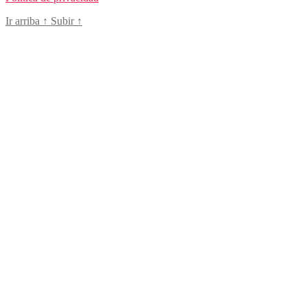
Ir arriba
↑
Subir
↑