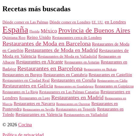
Recetas más buscadas
en Londres
Dónde comer en Londres
Dónde comer en Las Palmas
EE. UU.
España
Provincia de Buenos Aires
México
Florida
Reino Unido
Quintana Roo
Restaurantes cerca de Londres
Restaurantes de Moda en Barcelona
Restaurantes de Moda
Restaurantes de Moda en Madrid
Restaurantes de
en Castellón
Moda en Valencia
Restaurantes de Moda en Valladolid
Restaurantes en
Restaurantes en Alicante
Restaurantes en
Albacete
Restaurantes en Asturias
Restaurantes en Barcelona
Badajoz
Restaurantes en Bizkaia
Restaurantes en Burgos
Restaurantes en Cantabria
Restaurantes en Castellón
Restaurantes en Coruña
Restaurantes en Ciudad Real
Restaurantes en Cádiz
Restaurantes en Galicia
Restaurantes en Guipúzcoa
Restaurantes en Guadalajara
Restaurantes en
Restaurantes en Las Palmas Canarias
Restaurantes en La Rioja
Restaurantes en Madrid
Londres
Restaurantes en Lugo
Restaurantes en
Restaurantes en Navarra
Restaurantes en
Murcia
Restaurantes en Ourense
Restaurantes en
Pontevedra
Restaurantes en Tenerife
Restaurantes en Sevilla
Toledo
Restaurantes en Valencia
Restaurantes en Valladolid
© 2026
Cocina
Política de privacidad