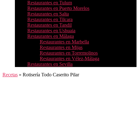
Restaurantes en Tulum
Restaurantes en Puerto Morelos
Restaurantes en Salta
Restaurantes en Tilcara
Restaurantes en Tandil
Restaurantes en Ushuaia
Restaurantes en Málaga
Restaurantes en Marbella
Restaurantes en Mijas
Restaurantes en Torremolinos
Restaurantes en Vélez-Málaga
Restaurantes en Sevilla
Recetas
»
Rotisería Todo Caserito Pilar