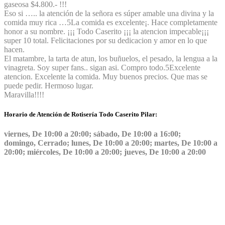
gaseosa $4.800.- !!!
Eso si ….. la atención de la señora es súper amable una divina y la
comida muy rica …
5
La comida es excelente¡. Hace completamente
honor a su nombre. ¡¡¡ Todo Caserito ¡¡¡ la atencion impecable¡¡¡
super 10 total. Felicitaciones por su dedicacion y amor en lo que
hacen.
El matambre, la tarta de atun, los buñuelos, el pesado, la lengua a la
vinagreta. Soy super fans.. sigan asi. Compro todo.
5
Excelente
atencion. Excelente la comida. Muy buenos precios. Que mas se
puede pedir. Hermoso lugar.
Maravilla!!!!
Horario de Atención de Rotisería Todo Caserito Pilar:
viernes, De 10:00 a 20:00; sábado, De 10:00 a 16:00;
domingo, Cerrado; lunes, De 10:00 a 20:00; martes, De 10:00 a
20:00; miércoles, De 10:00 a 20:00; jueves, De 10:00 a 20:00