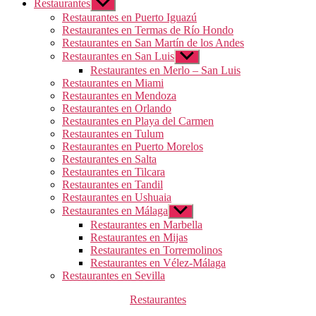
Restaurantes
Mostrar
el
Restaurantes en Puerto Iguazú
submenú
Restaurantes en Termas de Río Hondo
Restaurantes en San Martín de los Andes
Restaurantes en San Luis
Mostrar
el
Restaurantes en Merlo – San Luis
submenú
Restaurantes en Miami
Restaurantes en Mendoza
Restaurantes en Orlando
Restaurantes en Playa del Carmen
Restaurantes en Tulum
Restaurantes en Puerto Morelos
Restaurantes en Salta
Restaurantes en Tilcara
Restaurantes en Tandil
Restaurantes en Ushuaia
Restaurantes en Málaga
Mostrar
el
Restaurantes en Marbella
submenú
Restaurantes en Mijas
Restaurantes en Torremolinos
Restaurantes en Vélez-Málaga
Restaurantes en Sevilla
Categorías
Restaurantes