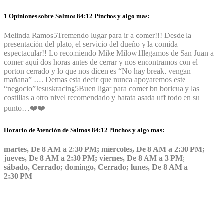
1 Opiniones sobre Salmos 84:12 Pinchos y algo mas:
Melinda Ramos
5
Tremendo lugar para ir a comer!!! Desde la
presentación del plato, el servicio del dueño y la comida
espectacular!! Lo recomiendo
Mike Milow
1
llegamos de San Juan a
comer aquí dos horas antes de cerrar y nos encontramos con el
porton cerrado y lo que nos dicen es “No hay break, vengan
mañana” …. Demas esta decir que nunca apoyaremos este
“negocio”
Jesuskracing
5
Buen ligar para comer bn boricua y las
costillas a otro nivel recomendado y batata asada uff todo en su
punto…❤️❤️
Horario de Atención de Salmos 84:12 Pinchos y algo mas:
martes, De 8 AM a 2:30 PM; miércoles, De 8 AM a 2:30 PM;
jueves, De 8 AM a 2:30 PM; viernes, De 8 AM a 3 PM;
sábado, Cerrado; domingo, Cerrado; lunes, De 8 AM a
2:30 PM