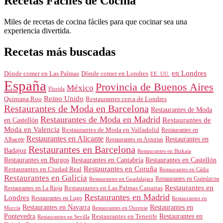
Recetas Fáciles de Cocina
Miles de recetas de cocina fáciles para que cocinar sea una
experiencia divertida.
Recetas más buscadas
en Londres
Dónde comer en Londres
Dónde comer en Las Palmas
EE. UU.
España
Provincia de Buenos Aires
México
Florida
Reino Unido
Quintana Roo
Restaurantes cerca de Londres
Restaurantes de Moda en Barcelona
Restaurantes de Moda
Restaurantes de Moda en Madrid
Restaurantes de
en Castellón
Moda en Valencia
Restaurantes de Moda en Valladolid
Restaurantes en
Restaurantes en Alicante
Restaurantes en
Albacete
Restaurantes en Asturias
Restaurantes en Barcelona
Badajoz
Restaurantes en Bizkaia
Restaurantes en Burgos
Restaurantes en Cantabria
Restaurantes en Castellón
Restaurantes en Coruña
Restaurantes en Ciudad Real
Restaurantes en Cádiz
Restaurantes en Galicia
Restaurantes en Guipúzcoa
Restaurantes en Guadalajara
Restaurantes en
Restaurantes en Las Palmas Canarias
Restaurantes en La Rioja
Restaurantes en Madrid
Londres
Restaurantes en Lugo
Restaurantes en
Restaurantes en Navarra
Restaurantes en
Murcia
Restaurantes en Ourense
Restaurantes en
Pontevedra
Restaurantes en Tenerife
Restaurantes en Sevilla