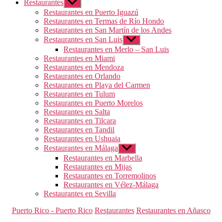
Restaurantes
Mostrar
el
Restaurantes en Puerto Iguazú
submenú
Restaurantes en Termas de Río Hondo
Restaurantes en San Martín de los Andes
Restaurantes en San Luis
Mostrar
el
Restaurantes en Merlo – San Luis
submenú
Restaurantes en Miami
Restaurantes en Mendoza
Restaurantes en Orlando
Restaurantes en Playa del Carmen
Restaurantes en Tulum
Restaurantes en Puerto Morelos
Restaurantes en Salta
Restaurantes en Tilcara
Restaurantes en Tandil
Restaurantes en Ushuaia
Restaurantes en Málaga
Mostrar
el
Restaurantes en Marbella
submenú
Restaurantes en Mijas
Restaurantes en Torremolinos
Restaurantes en Vélez-Málaga
Restaurantes en Sevilla
Categorías
Puerto Rico - Puerto Rico
Restaurantes
Restaurantes en Añasco