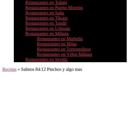
Restaurantes en Tulum
Restaurantes en Puerto Morelos
Restaurantes en Salta
Restaurantes en Tilcara
Restaurantes en Tandil
Restaurantes en Ushuaia
Restaurantes en Málaga
Restaurantes en Marbella
Restaurantes en Mijas
Restaurantes en Torremolinos
Restaurantes en Vélez-Málaga
Restaurantes en Sevilla
Recetas
»
Salmos 84:12 Pinchos y algo mas