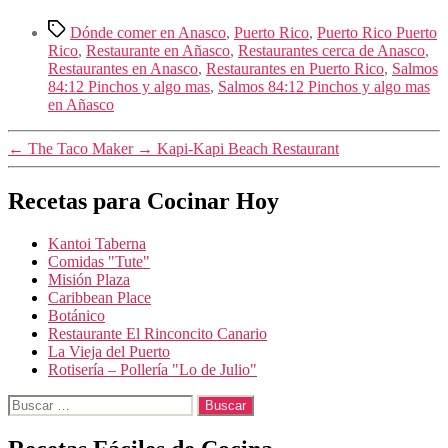
Etiquetas
Dónde comer en Anasco
,
Puerto Rico
,
Puerto Rico Puerto
Rico
,
Restaurante en Añasco
,
Restaurantes cerca de Anasco
,
Restaurantes en Anasco
,
Restaurantes en Puerto Rico
,
Salmos
84:12 Pinchos y algo mas
,
Salmos 84:12 Pinchos y algo mas
en Añasco
←
The Taco Maker
→
Kapi-Kapi Beach Restaurant
Recetas para Cocinar Hoy
Kantoi Taberna
Comidas "Tute"
Misión Plaza
Caribbean Place
Botánico
Restaurante El Rinconcito Canario
La Vieja del Puerto
Rotisería – Pollería "Lo de Julio"
Buscar: