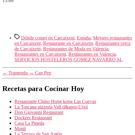
13:00
Etiquetas
Dónde comer en Carcaixent
,
España
,
Mejores restaurantes
en Carcaixent
,
Restaurante en Carcaixent
,
Restaurantes cerca
de Carcaixent
,
Restaurantes de Moda en Valencia
,
Restaurantes en Carcaixent
,
Restaurantes en Valencia
,
SERVICIOS HOSTELEROS GOMEZ NAVARRO SL
←
Tramendu
→
Can Pep
Recetas para Cocinar Hoy
Restaurante Chino Hong kong Las Cuevas
La Toscana pizzería Vall d&apos;Uixó
Don Giovanni Restaurant
Dockers Restaurant
Casa La Pineda
Monti
La Terraza de San Antón