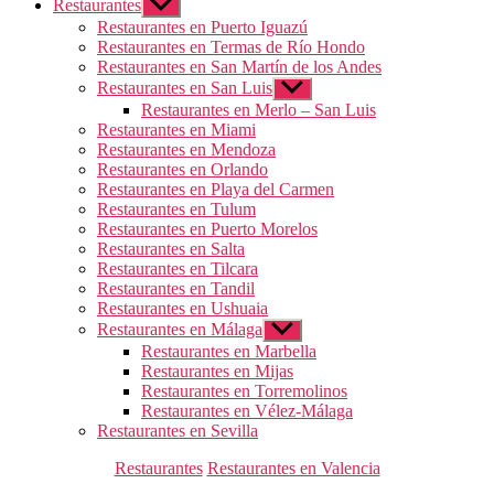
Restaurantes
Mostrar
el
Restaurantes en Puerto Iguazú
submenú
Restaurantes en Termas de Río Hondo
Restaurantes en San Martín de los Andes
Restaurantes en San Luis
Mostrar
el
Restaurantes en Merlo – San Luis
submenú
Restaurantes en Miami
Restaurantes en Mendoza
Restaurantes en Orlando
Restaurantes en Playa del Carmen
Restaurantes en Tulum
Restaurantes en Puerto Morelos
Restaurantes en Salta
Restaurantes en Tilcara
Restaurantes en Tandil
Restaurantes en Ushuaia
Restaurantes en Málaga
Mostrar
el
Restaurantes en Marbella
submenú
Restaurantes en Mijas
Restaurantes en Torremolinos
Restaurantes en Vélez-Málaga
Restaurantes en Sevilla
Categorías
Restaurantes
Restaurantes en Valencia