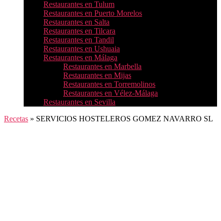
Restaurantes en Tulum
Restaurantes en Puerto Morelos
Restaurantes en Salta
Restaurantes en Tilcara
Restaurantes en Tandil
Restaurantes en Ushuaia
Restaurantes en Málaga
Restaurantes en Marbella
Restaurantes en Mijas
Restaurantes en Torremolinos
Restaurantes en Vélez-Málaga
Restaurantes en Sevilla
Recetas
»
SERVICIOS HOSTELEROS GOMEZ NAVARRO SL