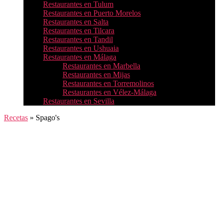
Restaurantes en Tulum
Restaurantes en Puerto Morelos
Restaurantes en Salta
Restaurantes en Tilcara
Restaurantes en Tandil
Restaurantes en Ushuaia
Restaurantes en Málaga
Restaurantes en Marbella
Restaurantes en Mijas
Restaurantes en Torremolinos
Restaurantes en Vélez-Málaga
Restaurantes en Sevilla
Recetas
»
Spago's