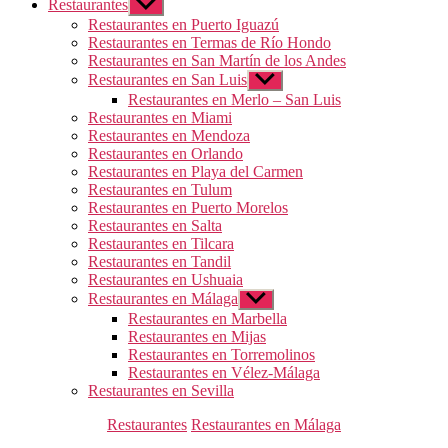
Restaurantes
Mostrar
el
Restaurantes en Puerto Iguazú
submenú
Restaurantes en Termas de Río Hondo
Restaurantes en San Martín de los Andes
Restaurantes en San Luis
Mostrar
el
Restaurantes en Merlo – San Luis
submenú
Restaurantes en Miami
Restaurantes en Mendoza
Restaurantes en Orlando
Restaurantes en Playa del Carmen
Restaurantes en Tulum
Restaurantes en Puerto Morelos
Restaurantes en Salta
Restaurantes en Tilcara
Restaurantes en Tandil
Restaurantes en Ushuaia
Restaurantes en Málaga
Mostrar
el
Restaurantes en Marbella
submenú
Restaurantes en Mijas
Restaurantes en Torremolinos
Restaurantes en Vélez-Málaga
Restaurantes en Sevilla
Categorías
Restaurantes
Restaurantes en Málaga