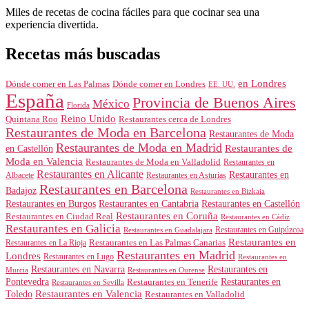
Miles de recetas de cocina fáciles para que cocinar sea una
experiencia divertida.
Recetas más buscadas
en Londres
Dónde comer en Londres
Dónde comer en Las Palmas
EE. UU.
España
Provincia de Buenos Aires
México
Florida
Reino Unido
Quintana Roo
Restaurantes cerca de Londres
Restaurantes de Moda en Barcelona
Restaurantes de Moda
Restaurantes de Moda en Madrid
Restaurantes de
en Castellón
Moda en Valencia
Restaurantes de Moda en Valladolid
Restaurantes en
Restaurantes en Alicante
Restaurantes en
Albacete
Restaurantes en Asturias
Restaurantes en Barcelona
Badajoz
Restaurantes en Bizkaia
Restaurantes en Burgos
Restaurantes en Cantabria
Restaurantes en Castellón
Restaurantes en Coruña
Restaurantes en Ciudad Real
Restaurantes en Cádiz
Restaurantes en Galicia
Restaurantes en Guipúzcoa
Restaurantes en Guadalajara
Restaurantes en
Restaurantes en Las Palmas Canarias
Restaurantes en La Rioja
Restaurantes en Madrid
Londres
Restaurantes en Lugo
Restaurantes en
Restaurantes en Navarra
Restaurantes en
Murcia
Restaurantes en Ourense
Restaurantes en
Pontevedra
Restaurantes en Tenerife
Restaurantes en Sevilla
Toledo
Restaurantes en Valencia
Restaurantes en Valladolid