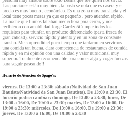
personal muy amable sobre todo Dasha que fue quien nos sirvió.
Las porciones están muy bien , la pasta se nota que es casera y el
precio es muy bueno , económico. Es una zona muy transitada y el
local tiene pocas mesas ya que es pequeño , pero atienden rápido.
La noche que fuimos faltaban media hora para cerrar, y nos
recibieron con amabilidad.
Jorge Carrizo
5
Cumple todos los
requisitos para triunfar, un producto diferenciado (pasta fresca de
gran calidad), servicio rápido y atento y en un zona de constante
tránsito. Me sorprendió el poco tiempo que tardaron en servirnos
una comida tan buena, clara competencia de restaurantes de comida
rápida y en mi opinión con una calidad y valor nutricional muy
superior. Totalmente recomendable para comer algo y coger fuerzas
para seguir paseando!!
Horario de Atención de Spago's:
viernes, De 13:00 a 23:30; sábado (Natividad de San Juan
Bautista/Natividad de San Juan Bautista), De 13:00 a 23:30, El
horario podría cambiar; domingo, De 13:00 a 23:30; lunes, De
13:00 a 16:00, De 19:00 a 23:30; martes, De 13:00 a 16:00, De
19:00 a 23:30; miércoles, De 13:00 a 16:00, De 19:00 a 23:30;
jueves, De 13:00 a 16:00, De 19:00 a 23:30