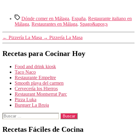
Etiquetas
Dónde comer en Málaga
,
España
,
Restaurante italiano en
Málaga
,
Restaurantes en Málaga
,
Spago&apos;s
←
Pizzería La Masa
→
Pizzería La Masa
Recetas para Cocinar Hoy
Food and drink kiosk
Taco Naco
Restaurante Empeltre
Smooth playa del carmen
Cervecería los Hierros
Restaurant Montserrat Parc
Pizza Luka
Burguer La Bruja
Buscar:
Recetas Fáciles de Cocina