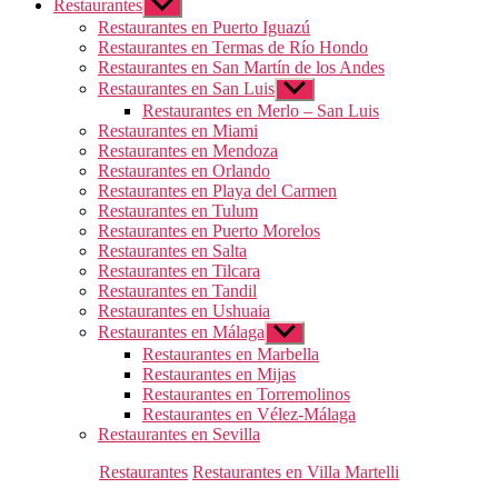
Restaurantes
Mostrar
el
Restaurantes en Puerto Iguazú
submenú
Restaurantes en Termas de Río Hondo
Restaurantes en San Martín de los Andes
Restaurantes en San Luis
Mostrar
el
Restaurantes en Merlo – San Luis
submenú
Restaurantes en Miami
Restaurantes en Mendoza
Restaurantes en Orlando
Restaurantes en Playa del Carmen
Restaurantes en Tulum
Restaurantes en Puerto Morelos
Restaurantes en Salta
Restaurantes en Tilcara
Restaurantes en Tandil
Restaurantes en Ushuaia
Restaurantes en Málaga
Mostrar
el
Restaurantes en Marbella
submenú
Restaurantes en Mijas
Restaurantes en Torremolinos
Restaurantes en Vélez-Málaga
Restaurantes en Sevilla
Categorías
Restaurantes
Restaurantes en Villa Martelli