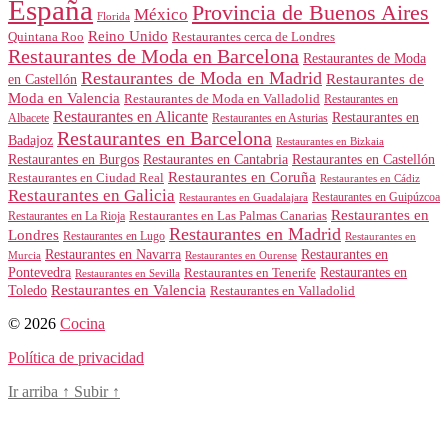
España
Provincia de Buenos Aires
México
Florida
Reino Unido
Quintana Roo
Restaurantes cerca de Londres
Restaurantes de Moda en Barcelona
Restaurantes de Moda
Restaurantes de Moda en Madrid
Restaurantes de
en Castellón
Moda en Valencia
Restaurantes de Moda en Valladolid
Restaurantes en
Restaurantes en Alicante
Restaurantes en
Albacete
Restaurantes en Asturias
Restaurantes en Barcelona
Badajoz
Restaurantes en Bizkaia
Restaurantes en Burgos
Restaurantes en Cantabria
Restaurantes en Castellón
Restaurantes en Coruña
Restaurantes en Ciudad Real
Restaurantes en Cádiz
Restaurantes en Galicia
Restaurantes en Guipúzcoa
Restaurantes en Guadalajara
Restaurantes en
Restaurantes en Las Palmas Canarias
Restaurantes en La Rioja
Restaurantes en Madrid
Londres
Restaurantes en Lugo
Restaurantes en
Restaurantes en Navarra
Restaurantes en
Murcia
Restaurantes en Ourense
Restaurantes en
Pontevedra
Restaurantes en Tenerife
Restaurantes en Sevilla
Toledo
Restaurantes en Valencia
Restaurantes en Valladolid
© 2026
Cocina
Política de privacidad
Ir arriba
↑
Subir
↑