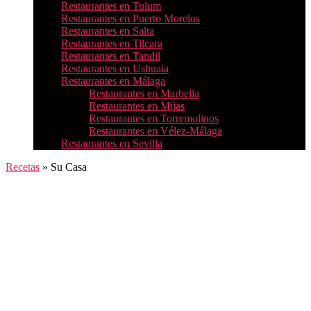
Restaurantes en Tulum
Restaurantes en Puerto Morelos
Restaurantes en Salta
Restaurantes en Tilcara
Restaurantes en Tandil
Restaurantes en Ushuaia
Restaurantes en Málaga
Restaurantes en Marbella
Restaurantes en Mijas
Restaurantes en Torremolinos
Restaurantes en Vélez-Málaga
Restaurantes en Sevilla
Recetas
»
Su Casa