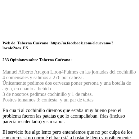
Web de Taberna Cuévano: https://m.facebook.com/elcuevano/?
locale2=es_ES
233 Opiniones sobre Taberna Cuévano:
Manuel Alberto Aragon Liron
4
Fuimos en las jornadas del cochinillo
4 comensales y salimos a 27€ por cabeza.
Únicamente pedimos dos cervezas poner persona y una botella de
agua, en cuanto a bebida.
3 de nosotros pedimos cochinillo y 1 de rabas.
Postres tomamos 3; contesta, y un par de tartas.
En cua ti al cochinillo diremos que estaba muy bueno pero el
problema fueron las patatas que lo acompañaban, frías (incluso
parecía recalentado) y sin sabor.
El servicio fue algo lento pero entendemos que no por culpa de los
camareros si no porqué el bar está a bastante lleno y posiblemente