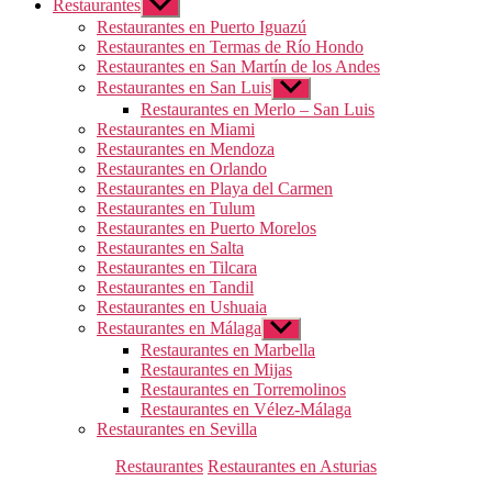
Restaurantes
Mostrar
el
Restaurantes en Puerto Iguazú
submenú
Restaurantes en Termas de Río Hondo
Restaurantes en San Martín de los Andes
Restaurantes en San Luis
Mostrar
el
Restaurantes en Merlo – San Luis
submenú
Restaurantes en Miami
Restaurantes en Mendoza
Restaurantes en Orlando
Restaurantes en Playa del Carmen
Restaurantes en Tulum
Restaurantes en Puerto Morelos
Restaurantes en Salta
Restaurantes en Tilcara
Restaurantes en Tandil
Restaurantes en Ushuaia
Restaurantes en Málaga
Mostrar
el
Restaurantes en Marbella
submenú
Restaurantes en Mijas
Restaurantes en Torremolinos
Restaurantes en Vélez-Málaga
Restaurantes en Sevilla
Categorías
Restaurantes
Restaurantes en Asturias