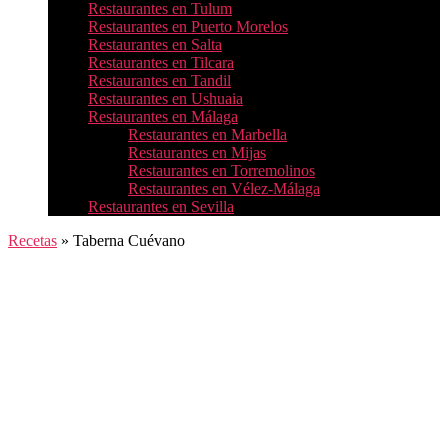
Restaurantes en Tulum
Restaurantes en Puerto Morelos
Restaurantes en Salta
Restaurantes en Tilcara
Restaurantes en Tandil
Restaurantes en Ushuaia
Restaurantes en Málaga
Restaurantes en Marbella
Restaurantes en Mijas
Restaurantes en Torremolinos
Restaurantes en Vélez-Málaga
Restaurantes en Sevilla
Recetas
»
Taberna Cuévano