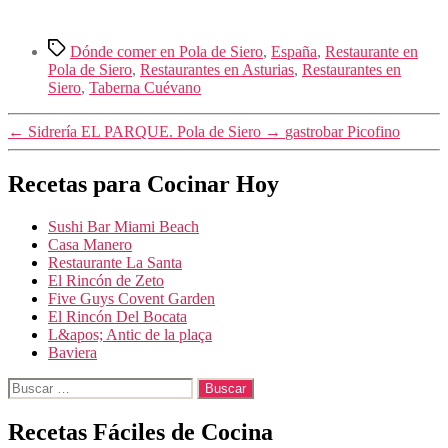
Etiquetas
Dónde comer en Pola de Siero
,
España
,
Restaurante en
Pola de Siero
,
Restaurantes en Asturias
,
Restaurantes en
Siero
,
Taberna Cuévano
←
Sidrería EL PARQUE. Pola de Siero
→
gastrobar Picofino
Recetas para Cocinar Hoy
Sushi Bar Miami Beach
Casa Manero
Restaurante La Santa
El Rincón de Zeto
Five Guys Covent Garden
El Rincón Del Bocata
L&apos; Antic de la plaça
Baviera
Buscar:
Recetas Fáciles de Cocina