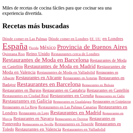
Miles de recetas de cocina fáciles para que cocinar sea una
experiencia divertida.
Recetas más buscadas
en Londres
Dónde comer en Londres
Dónde comer en Las Palmas
EE. UU.
España
Provincia de Buenos Aires
México
Florida
Reino Unido
Quintana Roo
Restaurantes cerca de Londres
Restaurantes de Moda en Barcelona
Restaurantes de Moda
Restaurantes de Moda en Madrid
Restaurantes de
en Castellón
Moda en Valencia
Restaurantes de Moda en Valladolid
Restaurantes en
Restaurantes en Alicante
Restaurantes en
Albacete
Restaurantes en Asturias
Restaurantes en Barcelona
Badajoz
Restaurantes en Bizkaia
Restaurantes en Burgos
Restaurantes en Cantabria
Restaurantes en Castellón
Restaurantes en Coruña
Restaurantes en Ciudad Real
Restaurantes en Cádiz
Restaurantes en Galicia
Restaurantes en Guipúzcoa
Restaurantes en Guadalajara
Restaurantes en
Restaurantes en Las Palmas Canarias
Restaurantes en La Rioja
Restaurantes en Madrid
Londres
Restaurantes en Lugo
Restaurantes en
Restaurantes en Navarra
Restaurantes en
Murcia
Restaurantes en Ourense
Restaurantes en
Pontevedra
Restaurantes en Tenerife
Restaurantes en Sevilla
Toledo
Restaurantes en Valencia
Restaurantes en Valladolid