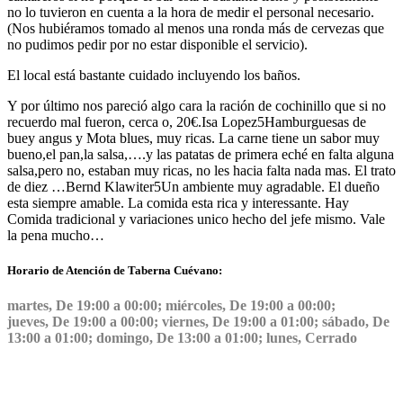
no lo tuvieron en cuenta a la hora de medir el personal necesario.
(Nos hubiéramos tomado al menos una ronda más de cervezas que
no pudimos pedir por no estar disponible el servicio).
El local está bastante cuidado incluyendo los baños.
Y por último nos pareció algo cara la ración de cochinillo que si no
recuerdo mal fueron, cerca o, 20€.
Isa Lopez
5
Hamburguesas de
buey angus y Mota blues, muy ricas. La carne tiene un sabor muy
bueno,el pan,la salsa,….y las patatas de primera eché en falta alguna
salsa,pero no, estaban muy ricas, no les hacia falta nada mas. El trato
de diez …
Bernd Klawiter
5
Un ambiente muy agradable. El dueño
esta siempre amable. La comida esta rica y interessante. Hay
Comida tradicional y variaciones unico hecho del jefe mismo. Vale
la pena mucho…
Horario de Atención de Taberna Cuévano:
martes, De 19:00 a 00:00; miércoles, De 19:00 a 00:00;
jueves, De 19:00 a 00:00; viernes, De 19:00 a 01:00; sábado, De
13:00 a 01:00; domingo, De 13:00 a 01:00; lunes, Cerrado