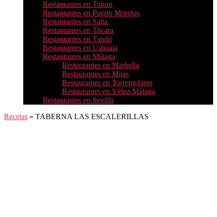
Restaurantes en Tulum
Restaurantes en Puerto Morelos
Restaurantes en Salta
Restaurantes en Tilcara
Restaurantes en Tandil
Restaurantes en Ushuaia
Restaurantes en Málaga
Restaurantes en Marbella
Restaurantes en Mijas
Restaurantes en Torremolinos
Restaurantes en Vélez-Málaga
Restaurantes en Sevilla
Recetas
»
TABERNA LAS ESCALERILLAS