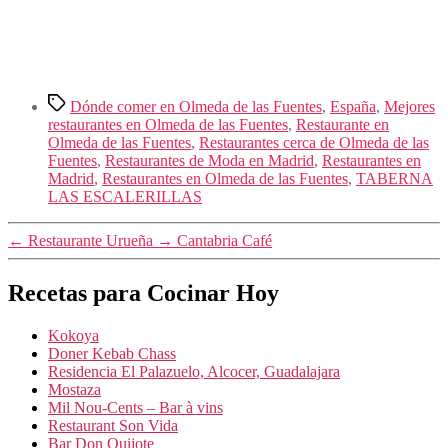
Etiquetas
Dónde comer en Olmeda de las Fuentes
,
España
,
Mejores
restaurantes en Olmeda de las Fuentes
,
Restaurante en
Olmeda de las Fuentes
,
Restaurantes cerca de Olmeda de las
Fuentes
,
Restaurantes de Moda en Madrid
,
Restaurantes en
Madrid
,
Restaurantes en Olmeda de las Fuentes
,
TABERNA
LAS ESCALERILLAS
←
Restaurante Urueña
→
Cantabria Café
Recetas para Cocinar Hoy
Kokoya
Doner Kebab Chass
Residencia El Palazuelo, Alcocer, Guadalajara
Mostaza
Mil Nou-Cents – Bar à vins
Restaurant Son Vida
Bar Don Quijote