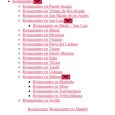
Restaurantes
Mostrar
el
Restaurantes en Puerto Iguazú
submenú
Restaurantes en Termas de Río Hondo
Restaurantes en San Martín de los Andes
Restaurantes en San Luis
Mostrar
el
Restaurantes en Merlo – San Luis
submenú
Restaurantes en Miami
Restaurantes en Mendoza
Restaurantes en Orlando
Restaurantes en Playa del Carmen
Restaurantes en Tulum
Restaurantes en Puerto Morelos
Restaurantes en Salta
Restaurantes en Tilcara
Restaurantes en Tandil
Restaurantes en Ushuaia
Restaurantes en Málaga
Mostrar
el
Restaurantes en Marbella
submenú
Restaurantes en Mijas
Restaurantes en Torremolinos
Restaurantes en Vélez-Málaga
Restaurantes en Sevilla
Categorías
Restaurantes
Restaurantes en Madrid