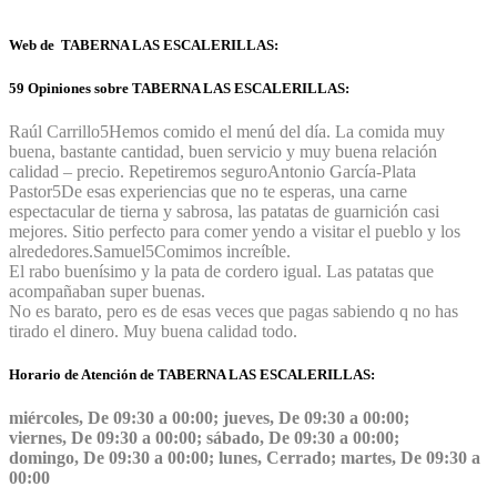
Web de TABERNA LAS ESCALERILLAS:
59 Opiniones sobre TABERNA LAS ESCALERILLAS:
Raúl Carrillo
5
Hemos comido el menú del día. La comida muy
buena, bastante cantidad, buen servicio y muy buena relación
calidad – precio. Repetiremos seguro
Antonio García-Plata
Pastor
5
De esas experiencias que no te esperas, una carne
espectacular de tierna y sabrosa, las patatas de guarnición casi
mejores. Sitio perfecto para comer yendo a visitar el pueblo y los
alrededores.
Samuel
5
Comimos increíble.
El rabo buenísimo y la pata de cordero igual. Las patatas que
acompañaban super buenas.
No es barato, pero es de esas veces que pagas sabiendo q no has
tirado el dinero. Muy buena calidad todo.
Horario de Atención de TABERNA LAS ESCALERILLAS:
miércoles, De 09:30 a 00:00; jueves, De 09:30 a 00:00;
viernes, De 09:30 a 00:00; sábado, De 09:30 a 00:00;
domingo, De 09:30 a 00:00; lunes, Cerrado; martes, De 09:30 a
00:00