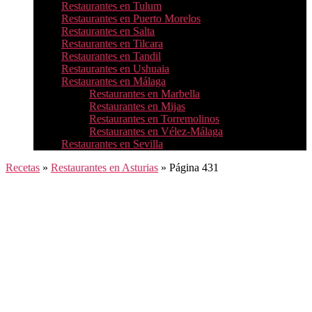
Restaurantes en Tulum
Restaurantes en Puerto Morelos
Restaurantes en Salta
Restaurantes en Tilcara
Restaurantes en Tandil
Restaurantes en Ushuaia
Restaurantes en Málaga
Restaurantes en Marbella
Restaurantes en Mijas
Restaurantes en Torremolinos
Restaurantes en Vélez-Málaga
Restaurantes en Sevilla
Recetas
»
Restaurantes en Asturias
»
Página 431