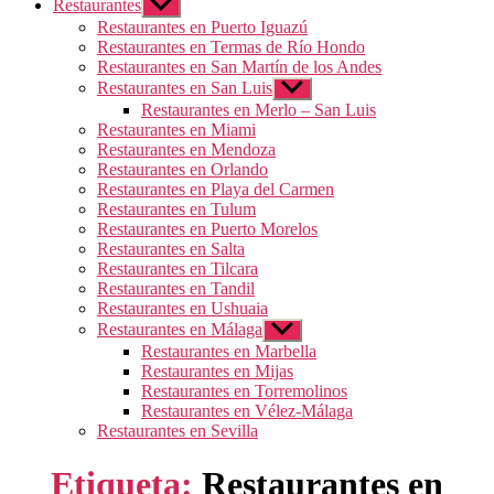
Restaurantes
Mostrar
el
Restaurantes en Puerto Iguazú
submenú
Restaurantes en Termas de Río Hondo
Restaurantes en San Martín de los Andes
Restaurantes en San Luis
Mostrar
el
Restaurantes en Merlo – San Luis
submenú
Restaurantes en Miami
Restaurantes en Mendoza
Restaurantes en Orlando
Restaurantes en Playa del Carmen
Restaurantes en Tulum
Restaurantes en Puerto Morelos
Restaurantes en Salta
Restaurantes en Tilcara
Restaurantes en Tandil
Restaurantes en Ushuaia
Restaurantes en Málaga
Mostrar
el
Restaurantes en Marbella
submenú
Restaurantes en Mijas
Restaurantes en Torremolinos
Restaurantes en Vélez-Málaga
Restaurantes en Sevilla
Etiqueta:
Restaurantes en