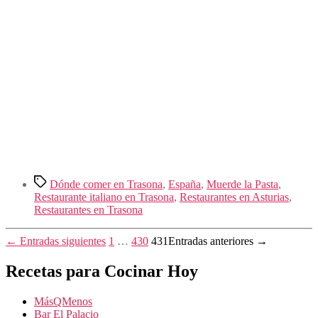
Etiquetas
Dónde comer en Trasona
,
España
,
Muerde la Pasta
,
Restaurante italiano en Trasona
,
Restaurantes en Asturias
,
Restaurantes en Trasona
Paginación
←
Entradas
siguientes
1
…
430
431
Entradas
anteriores
→
de
Recetas para Cocinar Hoy
entradas
MásQMenos
Bar El Palacio