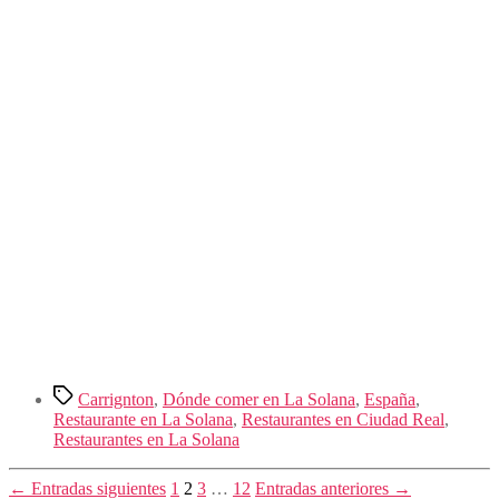
Etiquetas
Carrignton
,
Dónde comer en La Solana
,
España
,
Restaurante en La Solana
,
Restaurantes en Ciudad Real
,
Restaurantes en La Solana
Paginación
←
Entradas
siguientes
1
2
3
…
12
Entradas
anteriores
→