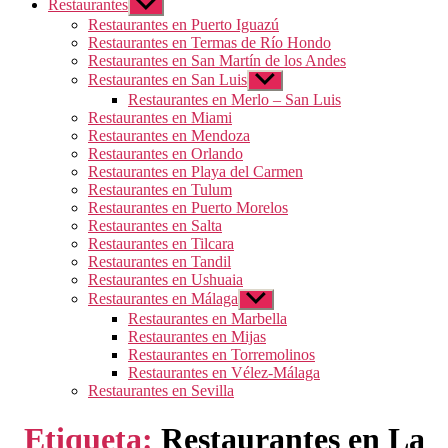
Restaurantes
Mostrar
el
Restaurantes en Puerto Iguazú
submenú
Restaurantes en Termas de Río Hondo
Restaurantes en San Martín de los Andes
Restaurantes en San Luis
Mostrar
el
Restaurantes en Merlo – San Luis
submenú
Restaurantes en Miami
Restaurantes en Mendoza
Restaurantes en Orlando
Restaurantes en Playa del Carmen
Restaurantes en Tulum
Restaurantes en Puerto Morelos
Restaurantes en Salta
Restaurantes en Tilcara
Restaurantes en Tandil
Restaurantes en Ushuaia
Restaurantes en Málaga
Mostrar
el
Restaurantes en Marbella
submenú
Restaurantes en Mijas
Restaurantes en Torremolinos
Restaurantes en Vélez-Málaga
Restaurantes en Sevilla
Etiqueta:
Restaurantes en La