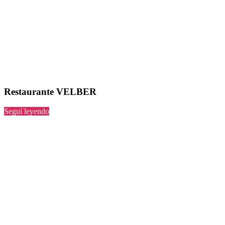
Restaurante VELBER
“VELBER”
Seguí leyendo