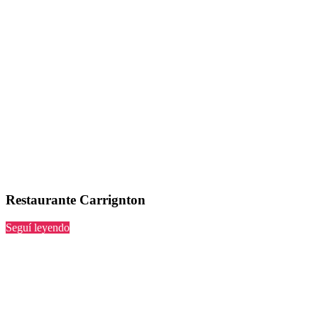
Restaurante Carrignton
“Carrignton”
Seguí leyendo