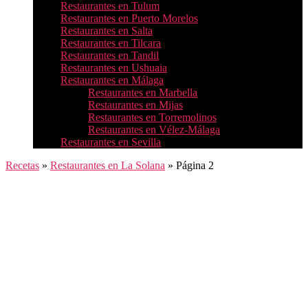
Restaurantes en Tulum
Restaurantes en Puerto Morelos
Restaurantes en Salta
Restaurantes en Tilcara
Restaurantes en Tandil
Restaurantes en Ushuaia
Restaurantes en Málaga
Restaurantes en Marbella
Restaurantes en Mijas
Restaurantes en Torremolinos
Restaurantes en Vélez-Málaga
Restaurantes en Sevilla
Recetas
»
Restaurantes en La Solana
»
Página 2