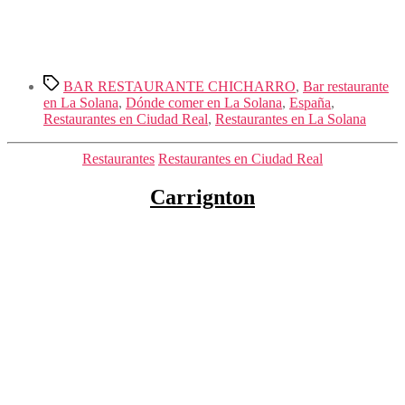
Etiquetas
BAR RESTAURANTE CHICHARRO
,
Bar restaurante
en La Solana
,
Dónde comer en La Solana
,
España
,
Restaurantes en Ciudad Real
,
Restaurantes en La Solana
Categorías
Restaurantes
Restaurantes en Ciudad Real
Carrignton